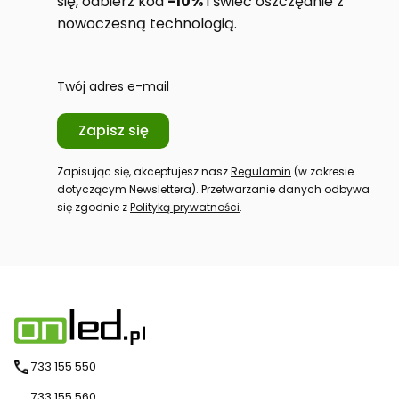
się, odbierz kod
-10%
i świeć oszczędnie z
nowoczesną technologią.
Twój adres e-mail
Zapisz się
Zapisując się, akceptujesz nasz
Regulamin
(w zakresie
dotyczącym Newslettera). Przetwarzanie danych odbywa
się zgodnie z
Polityką prywatności
.
733 155 550
733 155 560