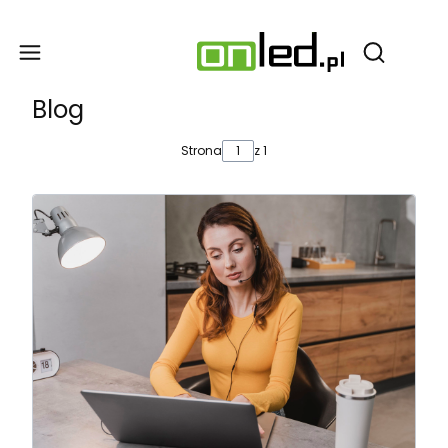
Produ
Otwórz wy
Blog
Strona
z 1