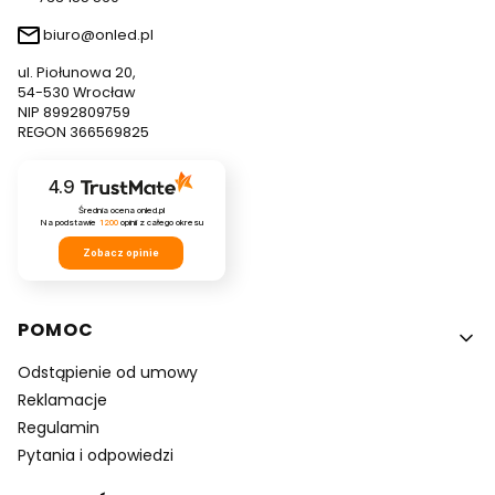
biuro@onled.pl
ul. Piołunowa 20,
54-530 Wrocław
NIP 8992809759
REGON 366569825
4.9
Średnia ocena onled.pl
Na podstawie
1200
opinii
z całego okresu
Zobacz opinie
Linki w stopce
POMOC
Odstąpienie od umowy
Reklamacje
Regulamin
Pytania i odpowiedzi