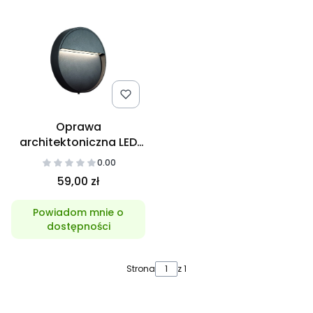
Oprawa
architektoniczna LED
Santiago 4W Okrągła
0.00
59,00 zł
Powiadom mnie o
dostępności
Strona
z 1