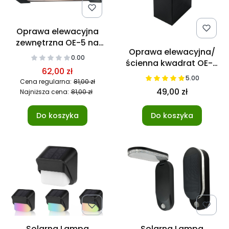
Oprawa elewacyjna
zewnętrzna OE-5 na
Oprawa elewacyjna/
żarówki E27 IP54 czarna
0.00
ścienna kwadrat OE-7
62,00 zł
na GU10 IP44 czarna
5.00
Cena regularna:
81,00 zł
49,00 zł
Najniższa cena:
81,00 zł
Do koszyka
Do koszyka
Solarna Lampa
Solarna Lampa