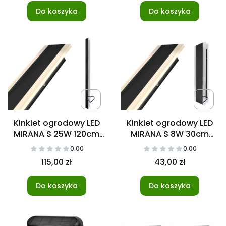
Do koszyka
Do koszyka
Kinkiet ogrodowy LED
Kinkiet ogrodowy LED
MIRANA S 25W 120cm
MIRANA S 8W 30cm
4000K IP44 czarny
4000K IP44 czarny
0.00
0.00
115,00 zł
43,00 zł
Do koszyka
Do koszyka