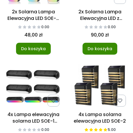
2x Solarna Lampa
2x Solarna Lampa
Elewacyjna LED SOE-6
Elewacyjna LED z
RGB+W
czujnikiem SOE-8
0.00
0.00
48,00 zł
90,00 zł
Do koszyka
Do koszyka
4x Lampa elewacyjna
4x Lampa solarna
solarna LED SOE-1
elewacyjna LED SOE-2
RGB+WW
0.00
5.00