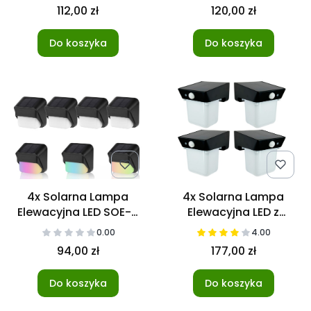
112,00 zł
120,00 zł
Do koszyka
Do koszyka
4x Solarna Lampa
4x Solarna Lampa
Elewacyjna LED SOE-6
Elewacyjna LED z
RGB+W
czujnikiem SOE-8
0.00
4.00
94,00 zł
177,00 zł
Do koszyka
Do koszyka