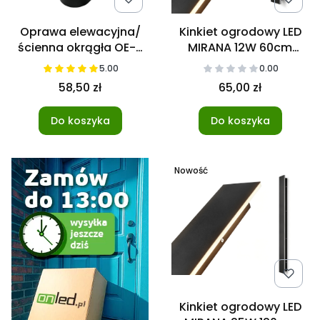
Oprawa elewacyjna/
Kinkiet ogrodowy LED
ścienna okrągła OE-9
MIRANA 12W 60cm
na GU10 IP44 czarna
4000K IP44 czarny
5.00
0.00
58,50 zł
65,00 zł
Do koszyka
Do koszyka
Nowość
Kinkiet ogrodowy LED