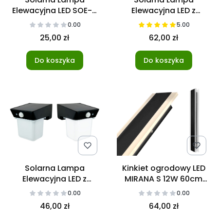
Elewacyjna LED SOE-6
Elewacyjna LED z
RGB+W
czujnikiem SOE-7
0.00
5.00
25,00 zł
62,00 zł
Do koszyka
Do koszyka
Solarna Lampa
Kinkiet ogrodowy LED
Elewacyjna LED z
MIRANA S 12W 60cm
czujnikiem SOE-8
4000K IP44 czarny
0.00
0.00
46,00 zł
64,00 zł