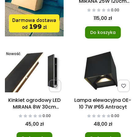
MIRANA 25W 120cm
4000K IP44 czarny
0.00
115,00 zł
Do koszyka
Nowość
Kinkiet ogrodowy LED
Lampa elewacyjna OE-
MIRANA 8W 30cm
10 7W IP65 Antracyt
4000K IP44 czarny
0.00
0.00
45,00 zł
48,00 zł