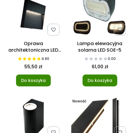
Oprawa
Lampa elewacyjna
architektoniczna LED
solarna LED SOE-5
Santiago 4W
4.80
0.00
Kwadratowa
55,50 zł
61,00 zł
Do koszyka
Do koszyka
Nowość