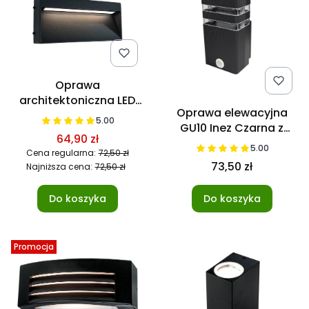
Oprawa
architektoniczna LED
Oprawa elewacyjna
Santiago 6W
5.00
GU10 Inez Czarna z
Prostokątna
64,90 zł
czujnikiem PIR
5.00
Cena regularna:
72,50 zł
73,50 zł
Najniższa cena:
72,50 zł
Do koszyka
Do koszyka
Promocja