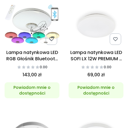
Lampa natynkowa LED
Lampa natynkowa LED
RGB Głośnik Bluetooth
SOFI LX 12W PREMIUM z
40W + Pilot
czujnikiem ruchu 4000K
0.00
0.00
Neutralna
143,00 zł
69,00 zł
Powiadom mnie o
Powiadom mnie o
dostępności
dostępności