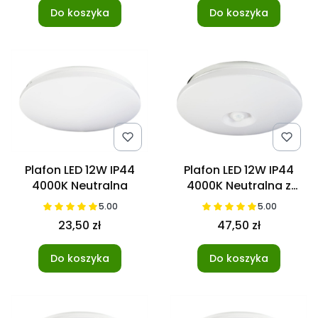
Do koszyka
Do koszyka
Plafon LED 12W IP44
Plafon LED 12W IP44
4000K Neutralna
4000K Neutralna z
czujnikiem ruchu
5.00
5.00
23,50 zł
47,50 zł
Do koszyka
Do koszyka