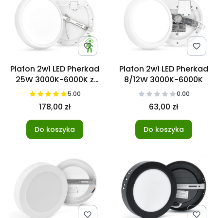
Plafon 2w1 LED Pherkad
Plafon 2w1 LED Pherkad
25W 3000K-6000K z
8/12W 3000K-6000K
czujnikiem ruchu
5.00
0.00
178,00 zł
63,00 zł
Do koszyka
Do koszyka