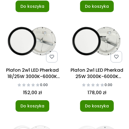
Do koszyka
Do koszyka
Plafon 2w1 LED Pherkad
Plafon 2w1 LED Pherkad
18/25W 3000K-6000K
25W 3000K-6000K
Czarny
Czarny z czujnikiem
0.00
0.00
ruchu
152,00 zł
178,00 zł
Do koszyka
Do koszyka