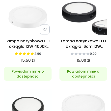
Lampa natynkowa LED
Lampa natynkowa LED
okrągła 12W 4000K
okrągła 16cm 12W
Neutralna
4000K czarna
4.90
0.00
15,50 zł
15,00 zł
Powiadom mnie o
Powiadom mnie o
dostępności
dostępności