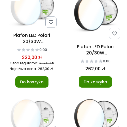
Plafon LED Polari
20/30W
Plafon LED Polari
3000/4000/5700K
0.00
20/30W
40cm
220,00 zł
3000/4000/5700K
0.00
Cena regularna:
262,00 zł
40cm Czarny
262,00 zł
Najniższa cena:
262,00 zł
Do koszyka
Do koszyka