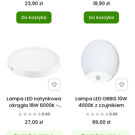
23,90 zł
18,90 zł
Do koszyka
Do koszyka
Lampa LED natynkowa
Lampa LED ORBIS 10W
okrągła 18W 6000K -
4000K z czujnikiem
barwa Zimna
0.00
0.00
27,00 zł
99,00 zł