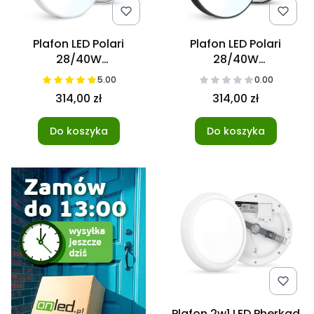
Plafon LED Polari
Plafon LED Polari
28/40W
28/40W
3000/4000/5700K
3000/4000/5700K
5.00
0.00
50cm
50cm Czarny
314,00 zł
314,00 zł
Do koszyka
Do koszyka
Plafon 2w1 LED Pherkad