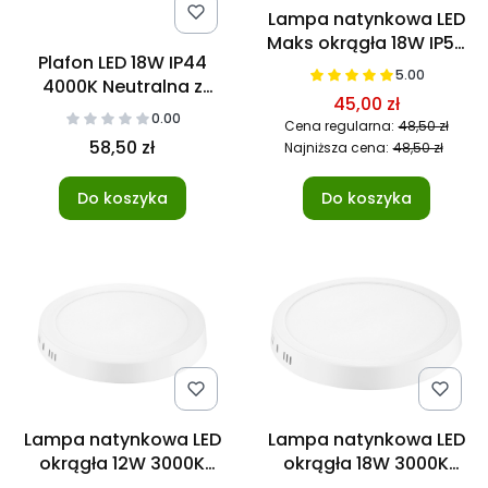
Lampa natynkowa LED
Maks okrągła 18W IP54
Plafon LED 18W IP44
4000K Czarna
5.00
4000K Neutralna z
45,00 zł
czujnikiem ruchu
0.00
Cena regularna:
48,50 zł
58,50 zł
Najniższa cena:
48,50 zł
Do koszyka
Do koszyka
Lampa natynkowa LED
Lampa natynkowa LED
okrągła 12W 3000K
okrągła 18W 3000K
Ciepła
Ciepła