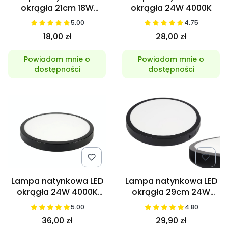
okrągła 21cm 18W
okrągła 24W 4000K
4000K czarna
5.00
4.75
18,00 zł
28,00 zł
Powiadom mnie o
Powiadom mnie o
dostępności
dostępności
Lampa natynkowa LED
Lampa natynkowa LED
okrągła 24W 4000K
okrągła 29cm 24W
Czarna
4000K czarna
5.00
4.80
36,00 zł
29,90 zł