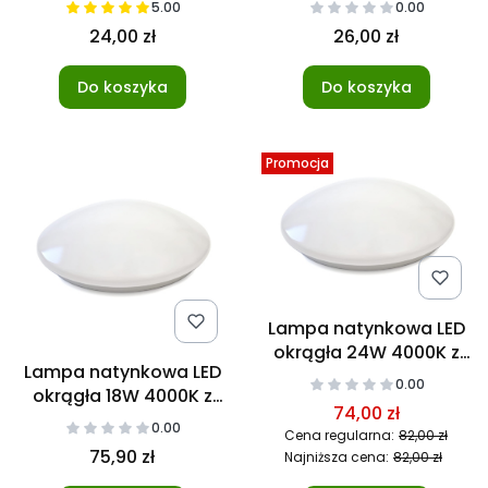
5.00
0.00
24,00 zł
26,00 zł
Do koszyka
Do koszyka
Promocja
Lampa natynkowa LED
okrągła 24W 4000K z
Lampa natynkowa LED
mikrofalowym
0.00
okrągła 18W 4000K z
czujnikiem ruchu
74,00 zł
mikrofalowym
0.00
Cena regularna:
82,00 zł
czujnikiem ruchu
75,90 zł
Najniższa cena:
82,00 zł