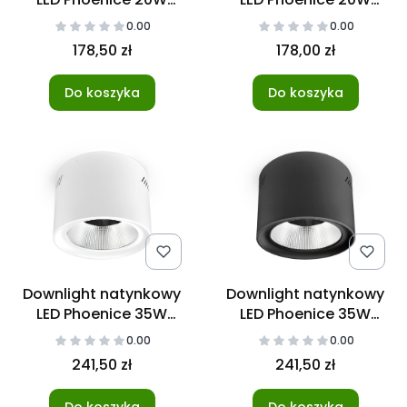
3000-5700K czarny
3000K-5700K
0.00
0.00
178,50 zł
178,00 zł
Do koszyka
Do koszyka
Downlight natynkowy
Downlight natynkowy
LED Phoenice 35W
LED Phoenice 35W
3000-5700K biały
3000-5700K czarny
0.00
0.00
241,50 zł
241,50 zł