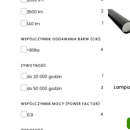
2000 lm
2
3500 lm
1
140 lm
WSPÓŁCZYNNIK ODDAWANIA BARW (CRI)
Współczynnik oddawania barw (CRI)
4
>80Ra
ŻYWOTNOŚĆ
Żywotność
1
do 20 000 godzin
Lampa
3
do 50 000 godzin
WSPÓŁCZYNNIK MOCY (POWER FACTOR)
Współczynnik mocy (Power Factor)
4
0,9