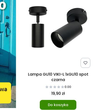
Lampa GU10 VIKI-L 1xGU10 spot
czarna
0.00
19,90 zł
Do koszyka