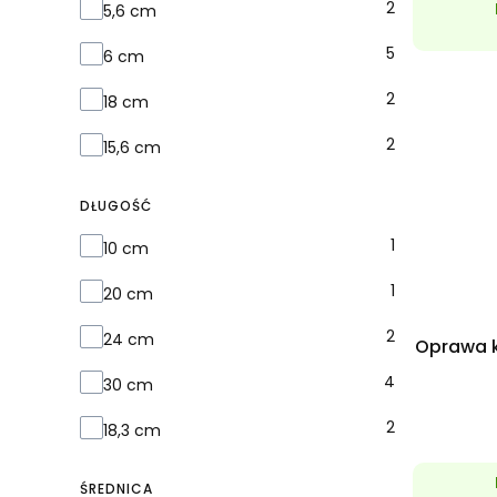
2
5,6 cm
5
6 cm
2
18 cm
2
15,6 cm
DŁUGOŚĆ
Długość
1
10 cm
1
20 cm
2
24 cm
Oprawa k
4
30 cm
2
18,3 cm
ŚREDNICA