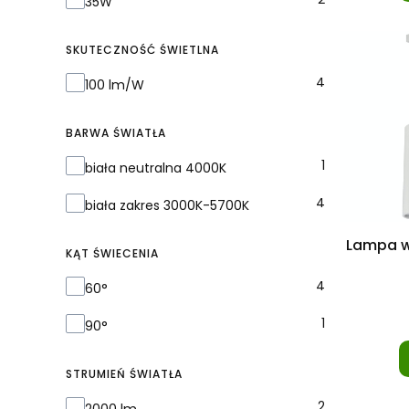
35W
SKUTECZNOŚĆ ŚWIETLNA
Skuteczność świetlna
4
100 lm/W
BARWA ŚWIATŁA
Barwa światła
1
biała neutralna 4000K
4
biała zakres 3000K-5700K
Lampa w
KĄT ŚWIECENIA
Kąt świecenia
4
60°
1
90°
STRUMIEŃ ŚWIATŁA
Strumień światła
2