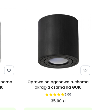
uchoma
Oprawa halogenowa ruchoma
10
okrągła czarna na GU10
5.00
35,00 zł