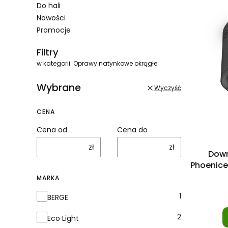
Do hali
Nowości
Promocje
Filtry
w kategorii: Oprawy natynkowe okrągłe
Wybrane
Wyczyść
CENA
Cena od
Cena do
zł
zł
Down
Phoenice
MARKA
Marka
1
BERGE
2
Eco Light