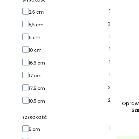
WYSOKOŚĆ
Wysokość
1
2,6 cm
2
5,5 cm
1
6 cm
1
10 cm
1
16,5 cm
1
17 cm
2
17,5 cm
2
10,5 cm
Oprawa
Sa
SZEROKOŚĆ
Szerokość
1
5 cm