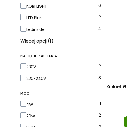
6
KOBI LIGHT
2
LED Plus
4
Ledinside
Więcej opcji (1)
NAPIĘCIE ZASILANIA
Napięcie zasilania
2
230V
8
220-240V
Kinkiet 
MOC
Moc
1
4W
2
20W
2