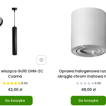
 wisząca GU10 OHN-ZC
Oprawa halogenowa r
Czarna
okrągła chrom matowa 
5.00
0.00
42,00 zł
48,00 zł
Do koszyka
Do koszyka