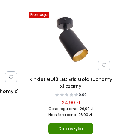
Promocja
Kinkiet GU10 LED Eris Gold ruchomy
x1 czarny
chomy x1
0.00
24,90 zł
Cena regularna:
26,90 zł
Najniższa cena:
26,90 zł
Do koszyka