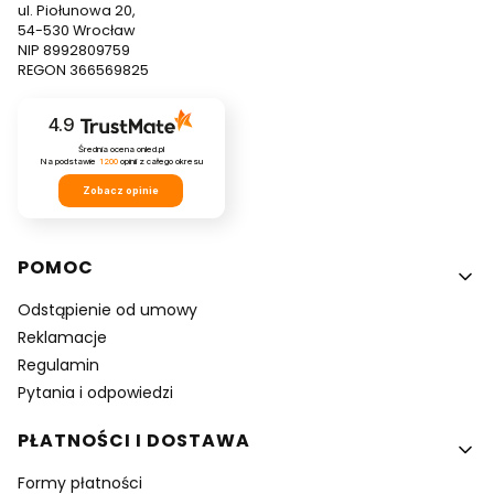
ul. Piołunowa 20,
54-530 Wrocław
NIP 8992809759
REGON 366569825
4.9
Średnia ocena onled.pl
Na podstawie
1200
opinii
z całego okresu
Zobacz opinie
Linki w stopce
POMOC
Odstąpienie od umowy
Reklamacje
Regulamin
Pytania i odpowiedzi
PŁATNOŚCI I DOSTAWA
Formy płatności