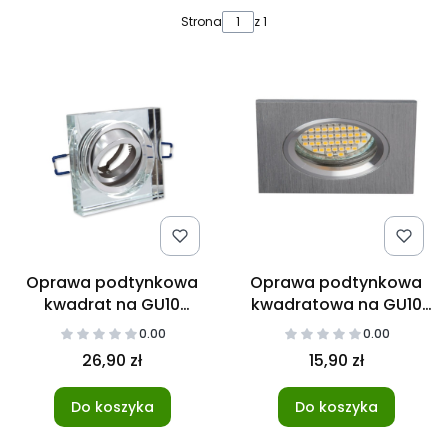
Lista produktów
Strona
z 1
Oprawa podtynkowa
Oprawa podtynkowa
kwadrat na GU10
kwadratowa na GU10
szklana lustro
chrom
0.00
0.00
26,90 zł
15,90 zł
Do koszyka
Do koszyka