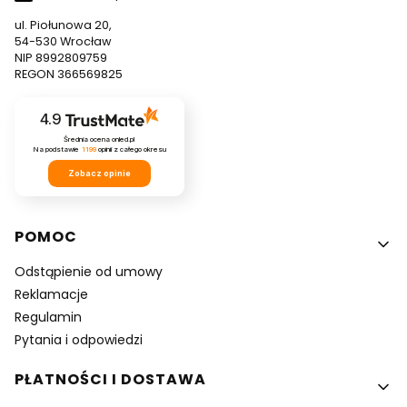
ul. Piołunowa 20,
54-530 Wrocław
NIP 8992809759
REGON 366569825
4.9
Średnia ocena onled.pl
Na podstawie
1199
opinii
z całego okresu
Zobacz opinie
Linki w stopce
POMOC
Odstąpienie od umowy
Reklamacje
Regulamin
Pytania i odpowiedzi
PŁATNOŚCI I DOSTAWA