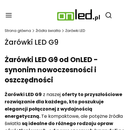
Produ
Otwórz wy
Strona główna
Źródła światła
Żarówki LED
Żarówki LED G9
Żarówki LED G9 od OnLED -
synonim nowoczesności i
oszczędności
Żarówki LED G9
z naszej
oferty to przyszłościowe
rozwiązanie dla każdego, kto poszukuje
elegancji połączonej z wydajnością
energetyczną.
Te kompaktowe, ale potężne źródła
światła
są idealne do różnego rodzaju opraw