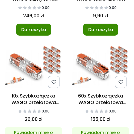
3x0,2-4mm
0.00
0.00
246,00 zł
9,90 zł
Do koszyka
Do koszyka
10x Szybkozłączka
60x Szybkozłączka
WAGO przelotowa
WAGO przelotowa
2x0,2-4mm2 Inline
2x0,2-4mm2 Inline
0.00
0.00
26,00 zł
155,00 zł
Powiadom mnie o
Powiadom mnie o