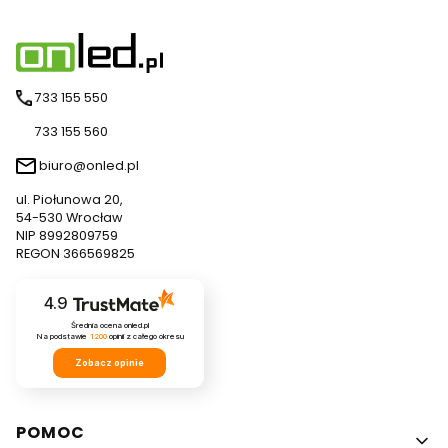
733 155 550
733 155 560
biuro@onled.pl
ul. Piołunowa 20,
54-530 Wrocław
NIP 8992809759
REGON 366569825
4.9
Średnia ocena onled.pl
Na podstawie
1200
opinii
z całego okresu
Zobacz opinie
Linki w stopce
POMOC