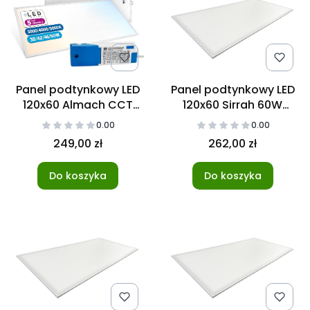
Panel podtynkowy LED
Panel podtynkowy LED
120x60 Almach CCT
120x60 Sirrah 60W
38/42/46/50W
3000K
0.00
0.00
3000/4000/5000K
249,00 zł
262,00 zł
Do koszyka
Do koszyka