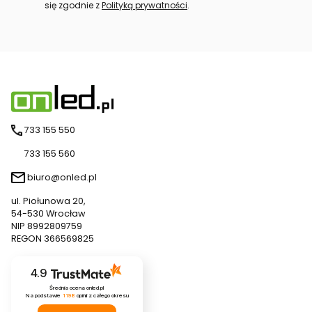
się zgodnie z
Polityką prywatności
.
733 155 550
733 155 560
biuro@onled.pl
ul. Piołunowa 20,
54-530 Wrocław
NIP 8992809759
REGON 366569825
4.9
Średnia ocena onled.pl
Na podstawie
1198
opinii
z całego okresu