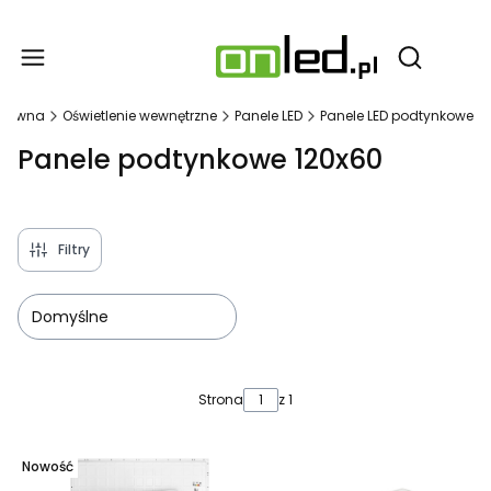
Produ
Otwórz wy
główna
Oświetlenie wewnętrzne
Panele LED
Panele LED podtynkowe
Panele podtynkowe 120x60
Filtry
Domyślne
Lista produktów
Strona
z 1
Nowość