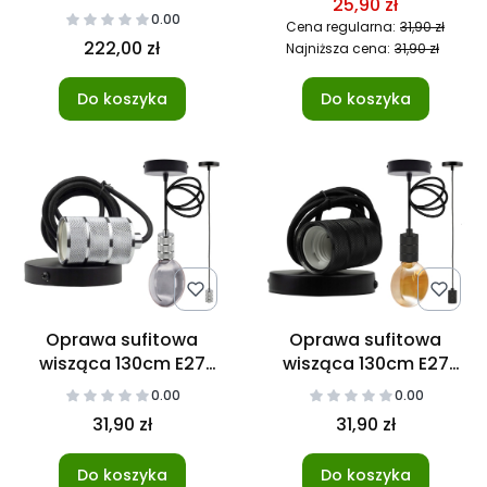
25,90 zł
4000K Czarna
0.00
Cena regularna:
31,90 zł
222,00 zł
Najniższa cena:
31,90 zł
Do koszyka
Do koszyka
Oprawa sufitowa
Oprawa sufitowa
wisząca 130cm E27
wisząca 130cm E27
Chrom
Czerń mat
0.00
0.00
31,90 zł
31,90 zł
Do koszyka
Do koszyka