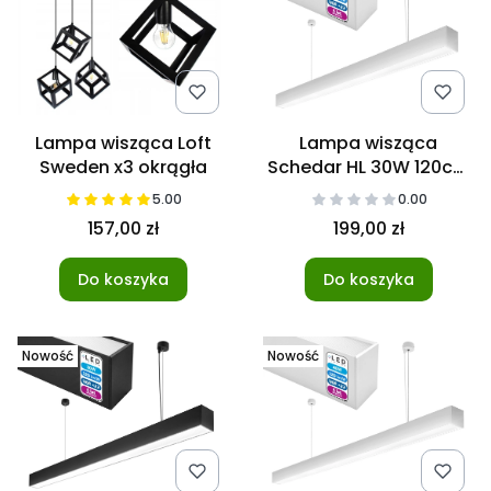
Lampa wisząca Loft
Lampa wisząca
Sweden x3 okrągła
Schedar HL 30W 120cm
4000K Biała
5.00
0.00
157,00 zł
199,00 zł
Do koszyka
Do koszyka
Nowość
Nowość