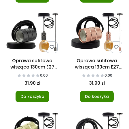
Oprawa sufitowa
Oprawa sufitowa
wisząca 130cm E27
wisząca 130cm E27
Czerń połysk
Różowe Złoto
0.00
0.00
31,90 zł
31,90 zł
Do koszyka
Do koszyka