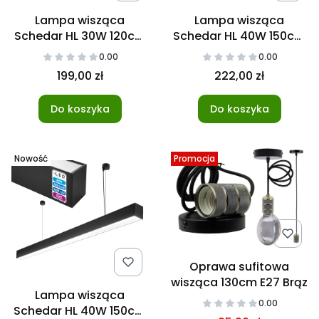
Lampa wisząca
Lampa wisząca
Schedar HL 30W 120cm
Schedar HL 40W 150cm
4000K Czarna
4000K Biała
0.00
0.00
199,00 zł
222,00 zł
Do koszyka
Do koszyka
Nowość
Promocja
Oprawa sufitowa
wisząca 130cm E27 Brąz
Lampa wisząca
0.00
Schedar HL 40W 150cm