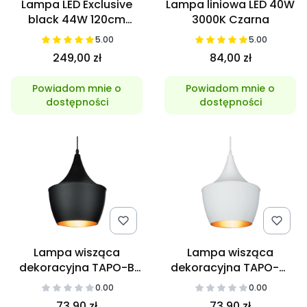
Lampa LED Exclusive
Lampa liniowa LED 40W
black 44W 120cm
3000K Czarna
4000K
5.00
5.00
249,00 zł
84,00 zł
Powiadom mnie o
Powiadom mnie o
dostępności
dostępności
Lampa wisząca
Lampa wisząca
dekoracyjna TAPO-B
dekoracyjna TAPO-W
E27
E27
0.00
0.00
73,90 zł
73,90 zł