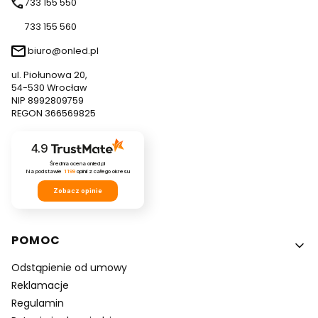
733 155 550
733 155 560
biuro@onled.pl
ul. Piołunowa 20,
54-530 Wrocław
NIP 8992809759
REGON 366569825
4.9
Średnia ocena onled.pl
Na podstawie
1199
opinii
z całego okresu
Zobacz opinie
Linki w stopce
POMOC
Odstąpienie od umowy
Reklamacje
Regulamin