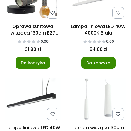
Oprawa sufitowa
Lampa liniowa LED 40W
wisząca 130cm E27
4000K Biała
Czerwona miedź
0.00
0.00
31,90 zł
84,00 zł
Do koszyka
Do koszyka
Lampa liniowa LED 40W
Lampa wisząca 30cm