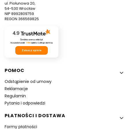
ul. Piołunowa 20,
54-530 Wrocław
NIP 8992809759
REGON 366569825
4.9
Średnia ocena onled.pl
Na podstawie
1199
opinii
z całego okresu
Zobacz opinie
Linki w stopce
POMOC
Odstąpienie od umowy
Reklamacje
Regulamin
Pytania i odpowiedzi
PŁATNOŚCI I DOSTAWA
Formy płatności