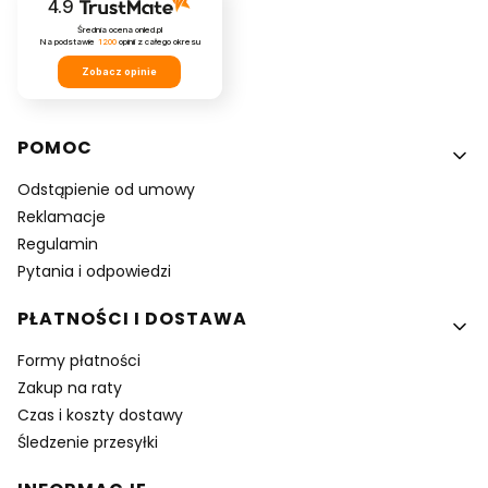
4.9
Średnia ocena onled.pl
Na podstawie
1200
opinii
z całego okresu
Zobacz opinie
Linki w stopce
POMOC
Odstąpienie od umowy
Reklamacje
Regulamin
Pytania i odpowiedzi
PŁATNOŚCI I DOSTAWA
Formy płatności
Zakup na raty
Czas i koszty dostawy
Śledzenie przesyłki