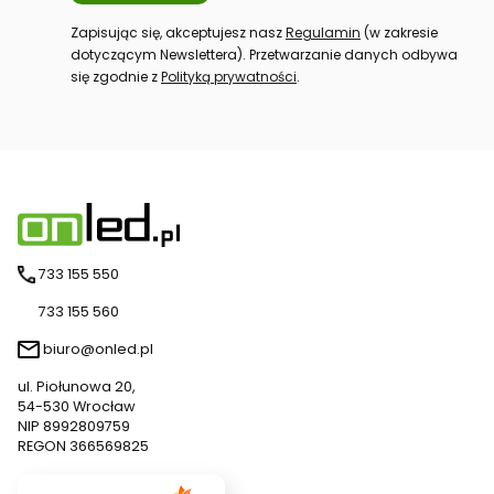
Zapisując się, akceptujesz nasz
Regulamin
(w zakresie
dotyczącym Newslettera). Przetwarzanie danych odbywa
się zgodnie z
Polityką prywatności
.
733 155 550
733 155 560
biuro@onled.pl
ul. Piołunowa 20,
54-530 Wrocław
NIP 8992809759
REGON 366569825