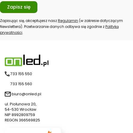
Zapisz się
Zapisując się, akceptujesz nasz
Regulamin
(w zakresie dotyczącym
Newslettera). Przetwarzanie danych odbywa się zgodnie z
Polityką
prywatności
.
733 155 550
733 155 560
biuro@onled.pl
ul. Piołunowa 20,
54-530 Wrocław
NIP 8992809759
REGON 366569825