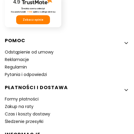
4.9
Średnia ocena onled.pl
Na podstawie
1198
opinii
z całego okresu
Zobacz opinie
Linki w stopce
POMOC
Odstąpienie od umowy
Reklamacje
Regulamin
Pytania i odpowiedzi
PŁATNOŚCI I DOSTAWA
Formy płatności
Zakup na raty
Czas i koszty dostawy
Śledzenie przesyłki