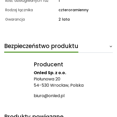
Ilość obsługiwanych faz
1
Rodzaj łącznika
czteroramienny
Gwarancja
2 lata
Bezpieczeństwo produktu
Producent
Onled Sp. z o.o.
Piołunowa 20
54-530 Wrocław, Polska
biuro@onled.pl
Produkty powiązane