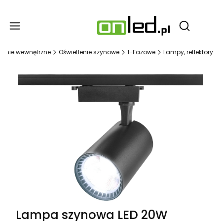
Produ
Otwórz wy
tlenie wewnętrzne
Oświetlenie szynowe
1-Fazowe
Lampy, reflektory
Lampa szynowa LED 20W