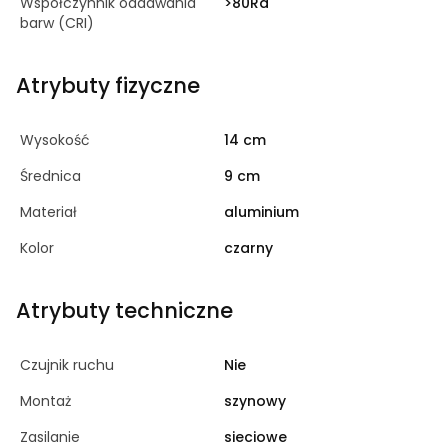
Współczynnik oddawania
>80Ra
barw (CRI)
Atrybuty fizyczne
Wysokość
14 cm
Średnica
9 cm
Materiał
aluminium
Kolor
czarny
Atrybuty techniczne
Czujnik ruchu
Nie
Montaż
szynowy
Zasilanie
sieciowe