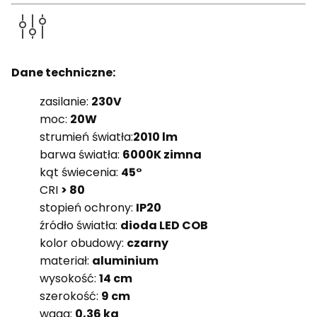
Dane techniczne:
zasilanie:
230V
moc:
20W
strumień światła:
2010 lm
barwa światła:
6000K zimna
kąt świecenia:
45°
CRI
> 80
stopień ochrony:
IP20
źródło światła:
dioda LED COB
kolor obudowy:
czarny
materiał:
aluminium
wysokość:
14 cm
szerokość:
9 cm
waga:
0,36 kg