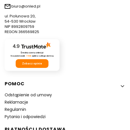
biuro@onled.pl
ul. Piołunowa 20,
54-530 Wrocław
NIP 8992809759
REGON 366569825
4.9
Średnia ocena onled.pl
Na podstawie
1198
opinii
z całego okresu
Zobacz opinie
Linki w stopce
POMOC
Odstąpienie od umowy
Reklamacje
Regulamin
Pytania i odpowiedzi
PŁATNOŚCI I DOSTAWA