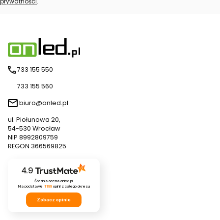
prywatności
.
733 155 550
733 155 560
biuro@onled.pl
ul. Piołunowa 20,
54-530 Wrocław
NIP 8992809759
REGON 366569825
4.9
Średnia ocena onled.pl
Na podstawie
1199
opinii
z całego okresu
Zobacz opinie