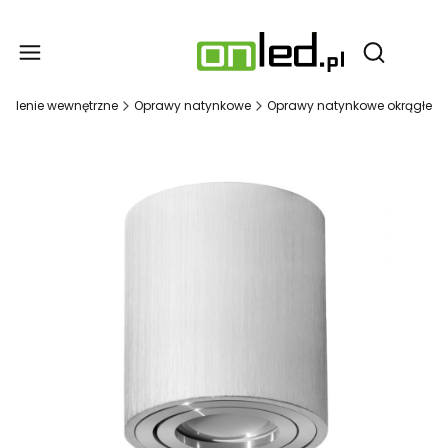
Produ
Otwórz wy
ietlenie wewnętrzne
Oprawy natynkowe
Oprawy natynkowe okrągłe