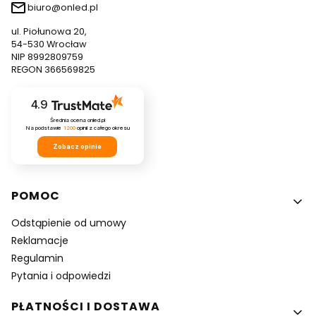
biuro@onled.pl
ul. Piołunowa 20,
54-530 Wrocław
NIP 8992809759
REGON 366569825
4.9
Średnia ocena onled.pl
Na podstawie
1200
opinii
z całego okresu
Zobacz opinie
Linki w stopce
POMOC
Odstąpienie od umowy
Reklamacje
Regulamin
Pytania i odpowiedzi
PŁATNOŚCI I DOSTAWA