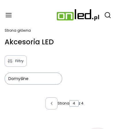
Produ
Otwórz wy
Strona główna
Akcesoria LED
Filtry
Domyślne
Lista produktów
Strona
z 4