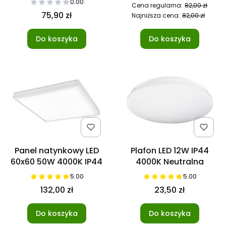
0.00
Cena regularna:
82,00 zł
czujnikiem ruchu
75,90 zł
Najniższa cena:
82,00 zł
Do koszyka
Do koszyka
Panel natynkowy LED
Plafon LED 12W IP44
60x60 50W 4000K IP44
4000K Neutralna
5.00
5.00
132,00 zł
23,50 zł
Do koszyka
Do koszyka