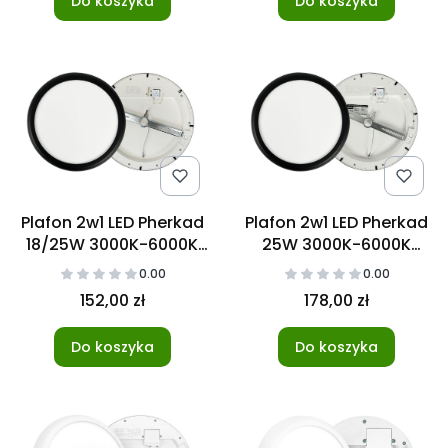
Do koszyka
Do koszyka
Plafon 2w1 LED Pherkad
Plafon 2w1 LED Pherkad
18/25W 3000K-6000K
25W 3000K-6000K
Czarny
Czarny z czujnikiem
0.00
0.00
ruchu
152,00 zł
178,00 zł
Do koszyka
Do koszyka