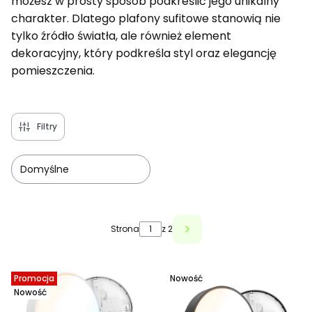
możesz w prosty sposób podkreślić jego unikalny
charakter. Dlatego plafony sufitowe stanowią nie
tylko źródło światła, ale również element
dekoracyjny, który podkreśla styl oraz elegancję
pomieszczenia.
Filtry
Domyślne
Lista produktów
Strona
z 2
Promocja
Nowość
Nowość