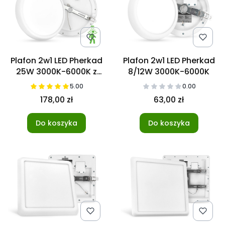
Plafon 2w1 LED Pherkad
Plafon 2w1 LED Pherkad
25W 3000K-6000K z
8/12W 3000K-6000K
czujnikiem ruchu
5.00
0.00
178,00 zł
63,00 zł
Do koszyka
Do koszyka