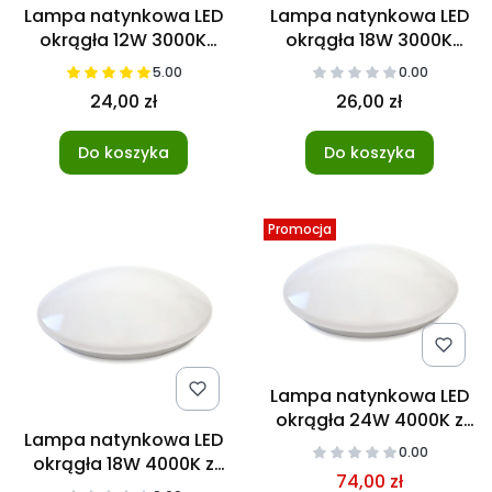
Lampa natynkowa LED
Lampa natynkowa LED
okrągła 12W 3000K
okrągła 18W 3000K
Ciepła
Ciepła
5.00
0.00
24,00 zł
26,00 zł
Do koszyka
Do koszyka
Promocja
Lampa natynkowa LED
okrągła 24W 4000K z
Lampa natynkowa LED
mikrofalowym
0.00
okrągła 18W 4000K z
czujnikiem ruchu
74,00 zł
mikrofalowym