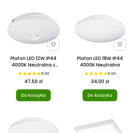
Plafon LED 12W IP44
Plafon LED 18W IP44
4000K Neutralna z
4000K Neutralna
czujnikiem ruchu
5.00
5.00
47,50 zł
34,00 zł
Do koszyka
Do koszyka