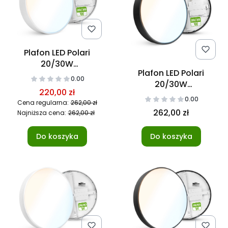
Plafon LED Polari
20/30W
Plafon LED Polari
3000/4000/5700K
0.00
20/30W
40cm
220,00 zł
3000/4000/5700K
0.00
Cena regularna:
262,00 zł
40cm Czarny
262,00 zł
Najniższa cena:
262,00 zł
Do koszyka
Do koszyka