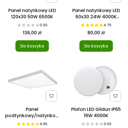
Panel natynkowy LED
Panel natynkowy LED
120x30 50W 6500K
60x30 24W 4000K
Czarny
0.00
4.75
136,00 zł
80,00 zł
Do koszyka
Do koszyka
Panel
Plafon LED Gildun IP65
podtynkowy/natynkow
19W 4000K
y 2w1 LED 60x60 40W
4.95
0.00