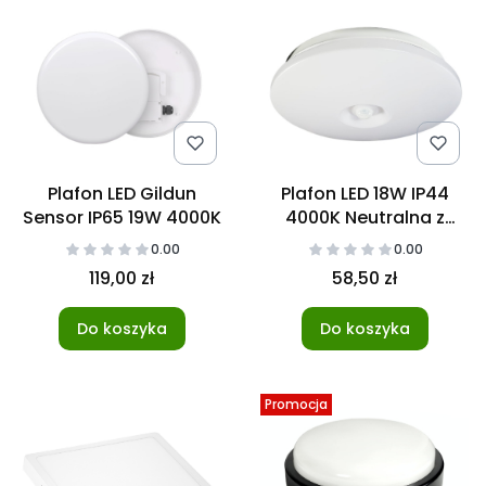
Plafon LED Gildun
Plafon LED 18W IP44
Sensor IP65 19W 4000K
4000K Neutralna z
czujnikiem ruchu
0.00
0.00
119,00 zł
58,50 zł
Do koszyka
Do koszyka
Promocja