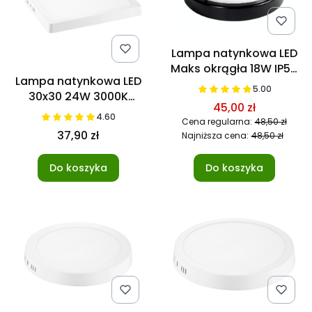
Lampa natynkowa LED
Maks okrągła 18W IP54
Lampa natynkowa LED
4000K Czarna
5.00
30x30 24W 3000K
45,00 zł
Ciepła
4.60
Cena regularna:
48,50 zł
37,90 zł
Najniższa cena:
48,50 zł
Do koszyka
Do koszyka