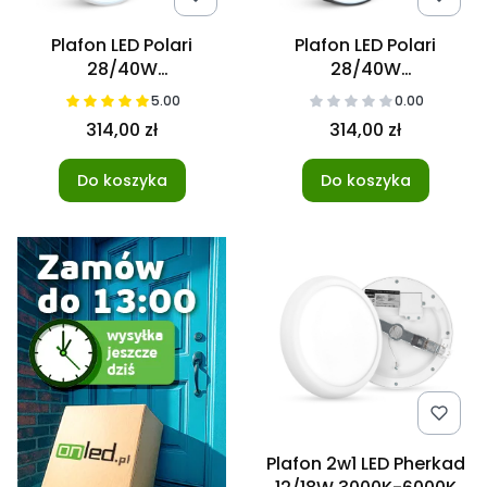
Plafon LED Polari
Plafon LED Polari
28/40W
28/40W
3000/4000/5700K
3000/4000/5700K
5.00
0.00
50cm
50cm Czarny
314,00 zł
314,00 zł
Do koszyka
Do koszyka
Plafon 2w1 LED Pherkad