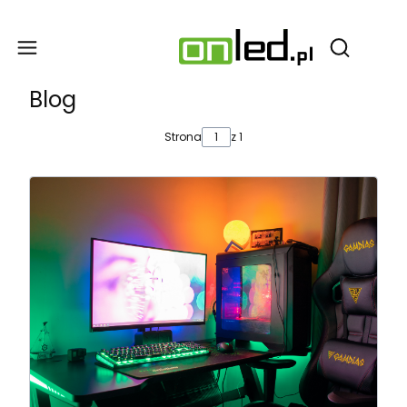
Produ
Otwórz wy
Blog
Strona
z 1