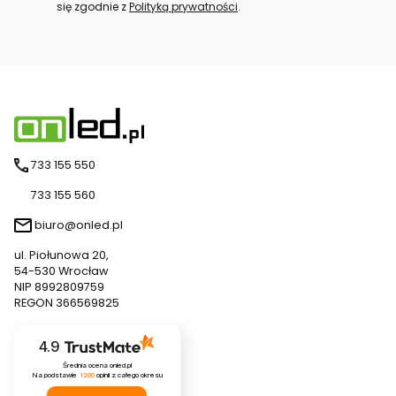
się zgodnie z
Polityką prywatności
.
733 155 550
733 155 560
biuro@onled.pl
ul. Piołunowa 20,
54-530 Wrocław
NIP 8992809759
REGON 366569825
4.9
Średnia ocena onled.pl
Na podstawie
1200
opinii
z całego okresu