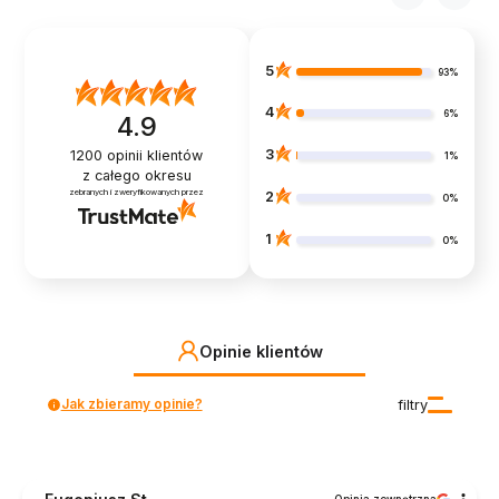
5
93%
4
6%
4.9
3
1200
opinii klientów
1%
z całego okresu
zebranych i zweryfikowanych przez
2
0%
1
0%
Opinie klientów
Jak zbieramy opinie?
filtry