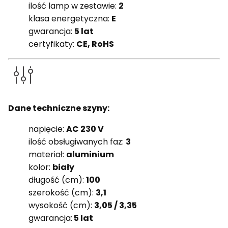
ilość lamp w zestawie:
2
klasa energetyczna:
E
gwarancja:
5 lat
certyfikaty:
CE, RoHS
Dane techniczne szyny:
napięcie:
AC 230 V
ilość obsługiwanych faz:
3
materiał:
aluminium
kolor:
biały
długość (cm):
100
szerokość (cm):
3,1
wysokość (cm):
3,05 / 3,35
gwarancja:
5 lat