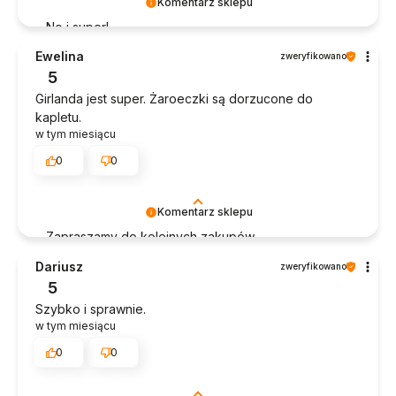
Komentarz sklepu
No i super!
Ewelina
zweryfikowano
5
Girlanda jest super. Żaroeczki są dorzucone do
kapletu.
w tym miesiącu
0
0
Komentarz sklepu
Zapraszamy do kolejnych zakupów.
Dariusz
zweryfikowano
5
Szybko i sprawnie.
w tym miesiącu
0
0