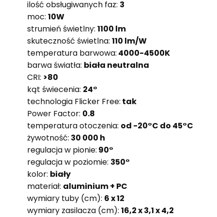
ilość obsługiwanych faz:
3
moc:
10W
strumień świetlny:
1100 lm
skuteczność świetlna:
110 lm/W
temperatura barwowa:
4000-4500K
barwa światła:
biała neutralna
CRI:
>80
kąt świecenia:
24°
technologia Flicker Free:
tak
Power Factor:
0.8
temperatura otoczenia:
od -20°C do 45°C
żywotność:
30 000 h
regulacja w pionie:
90°
regulacja w poziomie:
350°
kolor:
biały
materiał:
aluminium + PC
wymiary tuby (cm):
6 x 12
wymiary zasilacza (cm):
16,2 x 3,1 x 4,2