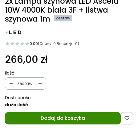
2x Lampa szynowa LED Ascela
10W 4000K biała 3F + listwa
szynowa 1m
Zestaw
0.00
(Oceny: 0 Recenzje: 0)
266,00 zł
Ilość
zestaw
Dostępność:
duża ilość
Dodaj do koszyka