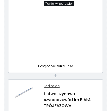
Taniej w zestawie!
Dostępność:
duża ilość
+
Ledinside
Listwa szynowa
szynoprzewód 1m BIAŁA
TRÓJFAZOWA