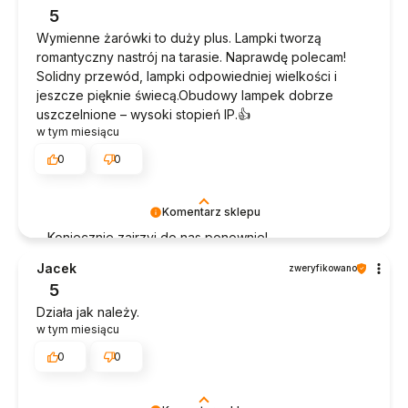
5
Wymienne żarówki to duży plus. Lampki tworzą
romantyczny nastrój na tarasie. Naprawdę polecam!
Solidny przewód, lampki odpowiedniej wielkości i
jeszcze pięknie świecą.Obudowy lampek dobrze
uszczelnione – wysoki stopień IP.👍️
w tym miesiącu
0
0
Komentarz sklepu
Koniecznie zajrzyj do nas ponownie!
Jacek
zweryfikowano
5
Działa jak należy.
w tym miesiącu
0
0