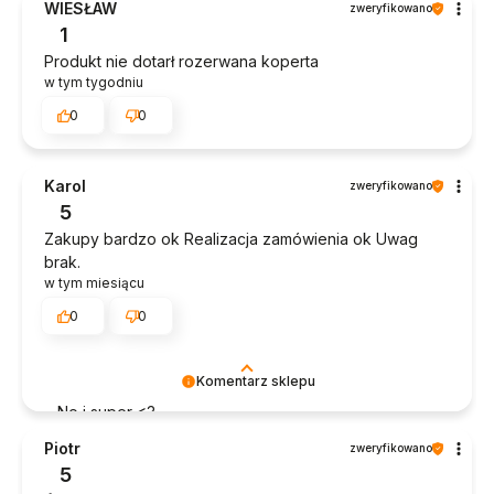
WIESŁAW
zweryfikowano
1
Produkt nie dotarł rozerwana koperta
w tym tygodniu
0
0
Karol
zweryfikowano
5
Zakupy bardzo ok Realizacja zamówienia ok Uwag
brak.
w tym miesiącu
0
0
Komentarz sklepu
No i super <3
Piotr
zweryfikowano
5