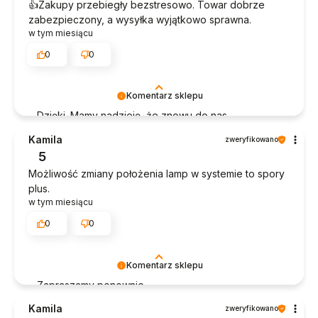
👍️Zakupy przebiegły bezstresowo. Towar dobrze
zabezpieczony, a wysyłka wyjątkowo sprawna.
w tym miesiącu
0
0
Komentarz sklepu
Dzięki. Mamy nadzieję, że znowu do nas
wpadniesz!
Kamila
zweryfikowano
5
Możliwość zmiany położenia lamp w systemie to spory
plus.
w tym miesiącu
0
0
Komentarz sklepu
Zapraszamy ponownie.
Kamila
zweryfikowano