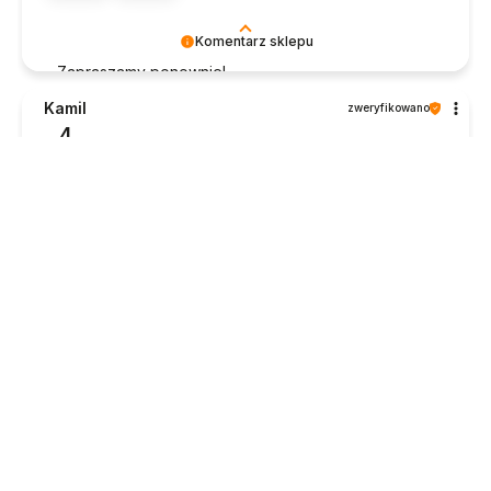
Komentarz sklepu
Zapraszamy ponownie!
Kamil
zweryfikowano
4
Działają. Plastik cienki jak w piłeczkach do ping ponga,
więc trudno wkręcić w głęboką oprawę bo nie ma za
co złapać. No ale działają, świecą jasno. Jak
wytrzymają z 5 lat to będzie dobry deal.
w tym miesiącu
0
0
Komentarz sklepu
Żarówki są naprawdę dobrej jakości. Wytrzymają
bardzo długo - nie będzie Pan zawiedziony : )
Kamil
zweryfikowano
4
Każde jedno gniazdo żarówki musiałem dokręcać, bo
latało. Żarówki wkręca się z oporem, ale nie wiem czy