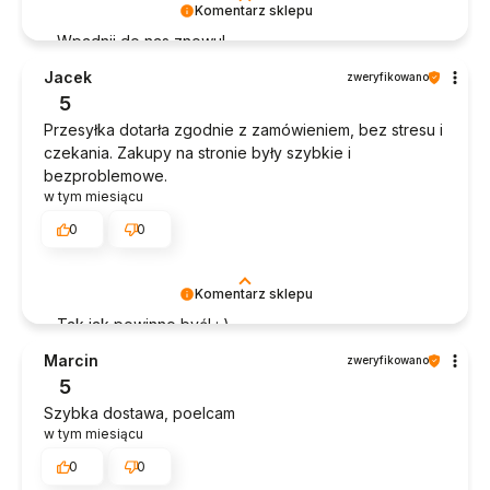
Komentarz sklepu
Wpadnij do nas znowu!
Jacek
zweryfikowano
5
Przesyłka dotarła zgodnie z zamówieniem, bez stresu i
czekania. Zakupy na stronie były szybkie i
bezproblemowe.
w tym miesiącu
0
0
Komentarz sklepu
Tak jak powinno być! : )
Marcin
zweryfikowano
5
Szybka dostawa, poelcam
w tym miesiącu
0
0