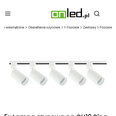
Produ
Otwórz wy
enie wewnętrzne
Oświetlenie szynowe
1-Fazowe
Zestawy 1-Fazowe