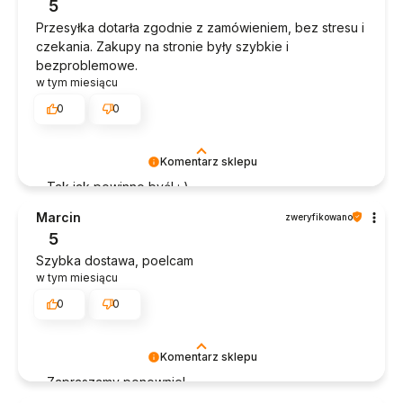
5
Przesyłka dotarła zgodnie z zamówieniem, bez stresu i
czekania. Zakupy na stronie były szybkie i
bezproblemowe.
w tym miesiącu
0
0
Komentarz sklepu
Tak jak powinno być! : )
Marcin
zweryfikowano
5
Szybka dostawa, poelcam
w tym miesiącu
0
0
Komentarz sklepu
Zapraszamy ponownie!