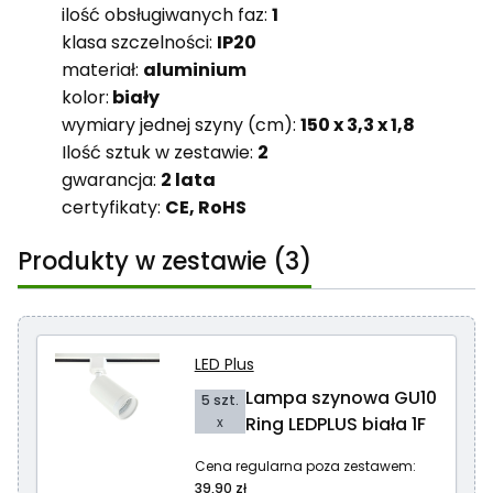
ilość obsługiwanych faz:
1
klasa szczelności:
IP20
materiał:
aluminium
kolor:
biały
wymiary jednej szyny (cm):
150 x 3,3 x 1,8
Ilość sztuk w zestawie:
2
gwarancja:
2 lata
certyfikaty:
CE, RoHS
Produkty w zestawie (3)
LED Plus
Lampa szynowa GU10
5 szt.
Ring LEDPLUS biała 1F
x
Cena regularna poza zestawem:
39,90 zł