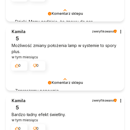
Komentarz sklepu
Dzięki. Mamy nadzieję, że znowu do nas
wpadniesz!
Kamila
zweryfikowano
5
Możliwość zmiany położenia lamp w systemie to spory
plus.
w tym miesiącu
0
0
Komentarz sklepu
Zapraszamy ponownie.
Kamila
zweryfikowano
5
Bardzo ładny efekt świetlny.
w tym miesiącu
0
0