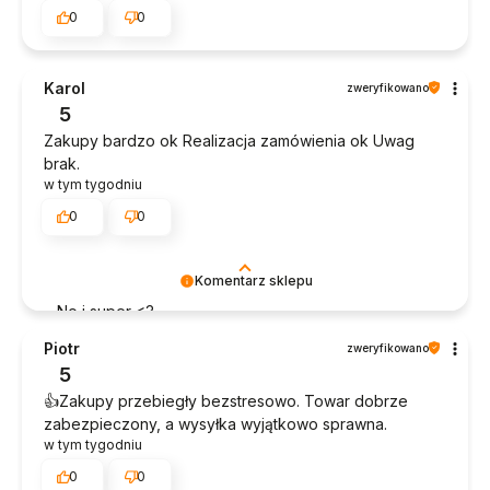
0
0
Karol
zweryfikowano
5
Zakupy bardzo ok Realizacja zamówienia ok Uwag
brak.
w tym tygodniu
0
0
Komentarz sklepu
No i super <3
Piotr
zweryfikowano
5
👍️Zakupy przebiegły bezstresowo. Towar dobrze
zabezpieczony, a wysyłka wyjątkowo sprawna.
w tym tygodniu
0
0