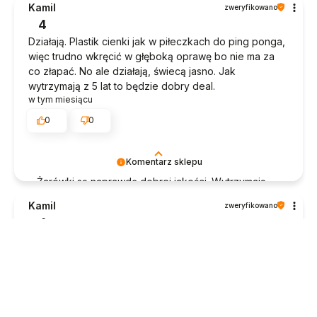
Kamil
zweryfikowano
4
Działają. Plastik cienki jak w piłeczkach do ping ponga,
więc trudno wkręcić w głęboką oprawę bo nie ma za
co złapać. No ale działają, świecą jasno. Jak
wytrzymają z 5 lat to będzie dobry deal.
w tym miesiącu
0
0
Komentarz sklepu
Żarówki są naprawdę dobrej jakości. Wytrzymają
bardzo długo - nie będzie Pan zawiedziony : )
Kamil
zweryfikowano
4
Każde jedno gniazdo żarówki musiałem dokręcać, bo
latało. Żarówki wkręca się z oporem, ale nie wiem czy
to wina kupionych tu ledów czy samych opraw. Brak
instrukcji, więc trzeba się domyślić w którą stronę
włożyć mocowanie w szynę żeby lampa zadziałała.
Lepiej włożyć od razu dobrze po potem ciężko wyjąć.