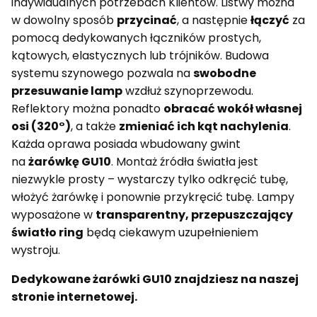
indywidualnych potrzebach Klientów. Listwy można
w dowolny sposób
przycinać
, a następnie
łączyć
za
pomocą dedykowanych łączników prostych,
kątowych, elastycznych lub trójników. Budowa
systemu szynowego pozwala na
swobodne
przesuwanie lamp
wzdłuż szynoprzewodu.
Reflektory można ponadto
obracać wokół własnej
osi (320°)
, a także
zmieniać ich kąt nachylenia
.
Każda oprawa posiada wbudowany gwint
na
żarówkę GU10
. Montaż źródła światła jest
niezwykle prosty – wystarczy tylko odkręcić tubę,
włożyć żarówkę i ponownie przykręcić tubę. Lampy
wyposażone w
transparentny, przepuszczający
światło ring
będą ciekawym uzupełnieniem
wystroju.
Dedykowane żarówki GU10 znajdziesz na naszej
stronie internetowej.