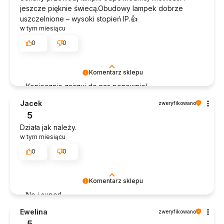
jeszcze pięknie świecą.Obudowy lampek dobrze
uszczelnione – wysoki stopień IP.👍️
w tym miesiącu
0
0
Komentarz sklepu
Koniecznie zajrzyj do nas ponownie!
Jacek
zweryfikowano
5
Działa jak należy.
w tym miesiącu
0
0
Komentarz sklepu
No i super!
Ewelina
zweryfikowano
5