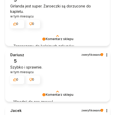
Girlanda jest super. Żaroeczki są dorzucone do
kapletu.
w tym miesiącu
0
0
Komentarz sklepu
Zapraszamy do kolejnych zakupów.
Dariusz
zweryfikowano
5
Szybko i sprawnie.
w tym miesiącu
0
0
Komentarz sklepu
Wpadnij do nas znowu!
Jacek
zweryfikowano