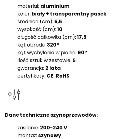
materiał:
aluminium
kolor:
biały + transparentny pasek
średnica (cm):
5,5
wysokość (cm):
10
długość całkowita (cm):
17,5
kąt obrodu:
320°
kąt wychylenia w pionie:
90°
Ilość sztuk w zestawie:
5
gwarancja:
2 lata
certyfikaty:
CE, RoHS
Dane techniczne szynoprzewodów:
zasilanie:
200-240 V
montaż:
szynowy