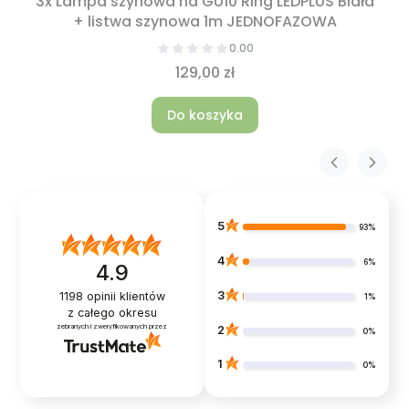
3x Lampa szynowa na GU10 Ring LEDPLUS Biała
+ listwa szynowa 1m JEDNOFAZOWA
0.00
129,00 zł
Do koszyka
5
93%
4
6%
4.9
3
1198
opinii klientów
1%
z całego okresu
zebranych i zweryfikowanych przez
2
0%
1
0%