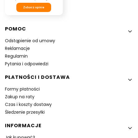
Zobacz opinie
Linki w stopce
POMOC
Odstąpienie od umowy
Reklamacje
Regulamin
Pytania i odpowiedzi
PŁATNOŚCI I DOSTAWA
Formy płatności
Zakup na raty
Czas i koszty dostawy
Śledzenie przesyłki
INFORMACJE
Jak kupować?