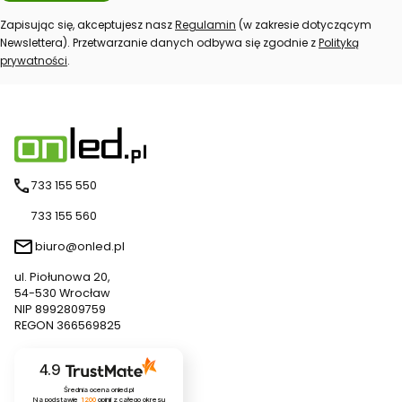
Zapisując się, akceptujesz nasz
Regulamin
(w zakresie dotyczącym
Newslettera). Przetwarzanie danych odbywa się zgodnie z
Polityką
prywatności
.
733 155 550
733 155 560
biuro@onled.pl
ul. Piołunowa 20,
54-530 Wrocław
NIP 8992809759
REGON 366569825
4.9
Średnia ocena onled.pl
Na podstawie
1200
opinii
z całego okresu