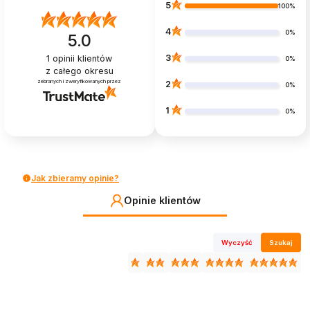
5
100%
4
0%
5.0
3
1
opinii klientów
0%
z całego okresu
zebranych i zweryfikowanych przez
2
0%
1
0%
Jak zbieramy opinie?
Opinie klientów
Wyczyść
Szukaj