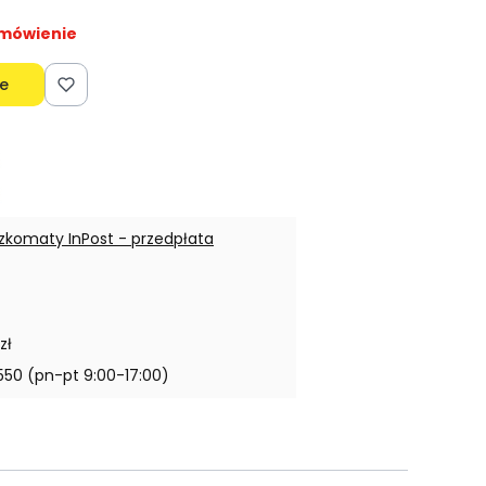
amówienie
e
zkomaty InPost - przedpłata
zł
550 (pn-pt 9:00-17:00)