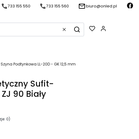
733 155 550
733 155 560
biuro@onled.pl
Produkty w k
Wyczyść
Szukaj
Szyna Podtynkowa LL-20D - GK 12,5 mm
tyczny Sufit-
ZJ 90 Biały
je: 0)