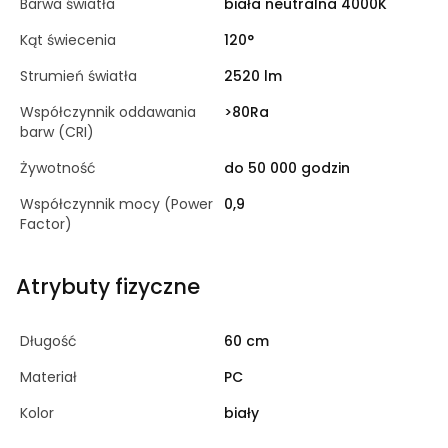
Barwa światła
biała neutralna 4000K
Kąt świecenia
120°
Strumień światła
2520 lm
Współczynnik oddawania
>80Ra
barw (CRI)
Żywotność
do 50 000 godzin
Współczynnik mocy (Power
0,9
Factor)
Atrybuty fizyczne
Długość
60 cm
Materiał
PC
Kolor
biały