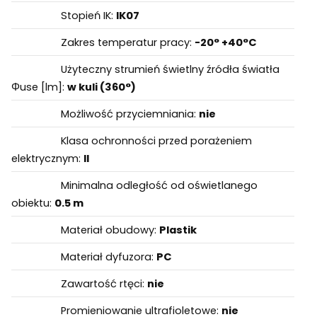
Stopień IK:
IK07
Zakres temperatur pracy:
-20° +40°C
Użyteczny strumień świetlny źródła światła
Φuse [lm]:
w kuli (360°)
Możliwość przyciemniania:
nie
Klasa ochronności przed porażeniem
elektrycznym:
II
Minimalna odległość od oświetlanego
obiektu:
0.5 m
Materiał obudowy:
Plastik
Materiał dyfuzora:
PC
Zawartość rtęci:
nie
Promieniowanie ultrafioletowe:
nie