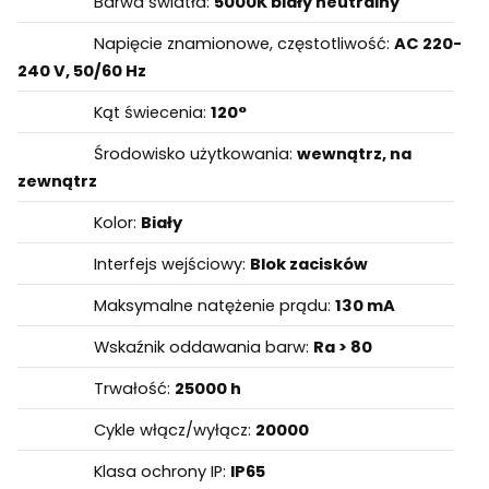
Barwa światła:
5000K biały neutralny
Napięcie znamionowe, częstotliwość:
AC 220-
240 V, 50/60 Hz
Kąt świecenia:
120°
Środowisko użytkowania:
wewnątrz, na
zewnątrz
Kolor:
Biały
Interfejs wejściowy:
Blok zacisków
Maksymalne natężenie prądu:
130 mA
Wskaźnik oddawania barw:
Ra > 80
Trwałość:
25000 h
Cykle włącz/wyłącz:
20000
Klasa ochrony IP:
IP65