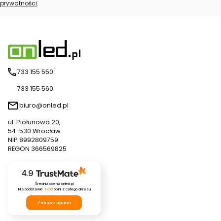
prywatności
.
733 155 550
733 155 560
biuro@onled.pl
ul. Piołunowa 20,
54-530 Wrocław
NIP 8992809759
REGON 366569825
4.9
Średnia ocena onled.pl
Na podstawie
1200
opinii
z całego okresu
Zobacz opinie