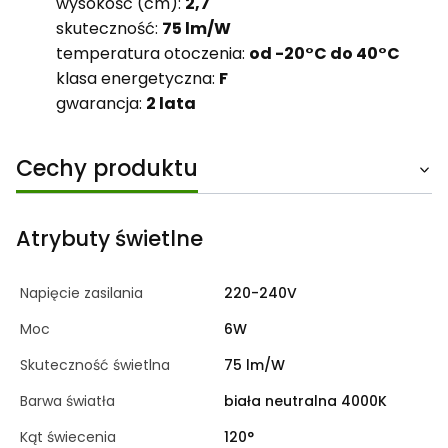
wysokość (cm):
2,7
skuteczność:
75 lm/W
temperatura otoczenia:
od -20°C do 40°C
klasa energetyczna:
F
gwarancja:
2 lata
Cechy produktu
Atrybuty świetlne
Napięcie zasilania
220-240V
Moc
6W
Skuteczność świetlna
75 lm/W
Barwa światła
biała neutralna 4000K
Kąt świecenia
120°