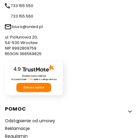
733 155 550
733 155 560
biuro@onled.pl
ul. Piołunowa 20,
54-530 Wrocław
NIP 8992809759
REGON 366569825
4.9
Średnia ocena onled.pl
Na podstawie
1200
opinii
z całego okresu
Zobacz opinie
Linki w stopce
POMOC
Odstąpienie od umowy
Reklamacje
Regulamin