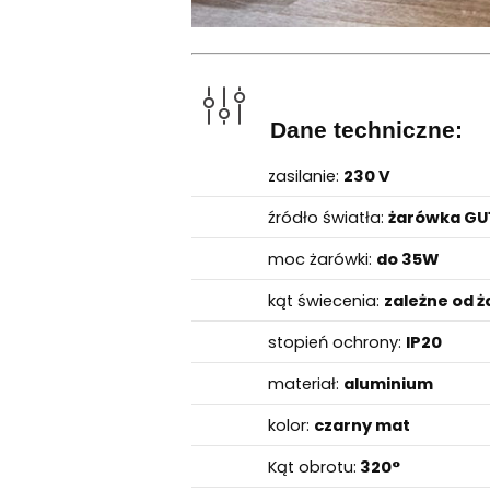
Dane techniczne:
zasilanie:
230 V
źródło światła:
żarówka GU1
moc żarówki:
do 35W
kąt świecenia:
zależne od ż
stopień ochrony:
IP20
materiał:
aluminium
kolor:
czarny mat
Kąt obrotu:
320°