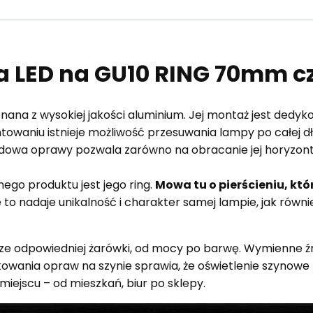
 LED na GU10 RING 70mm c
ana z wysokiej jakości aluminium. Jej montaż jest ded
waniu istnieje możliwość przesuwania lampy po całej dłu
dowa oprawy pozwala zarówno na obracanie jej horyzontal
go produktu jest jego ring.
Mowa tu o pierścieniu, któ
e to nadaje unikalność i charakter samej lampie, jak rów
e odpowiedniej żarówki, od mocy po barwę. Wymienne źró
wania opraw na szynie sprawia, że oświetlenie szynowe 
miejscu – od mieszkań, biur po sklepy.