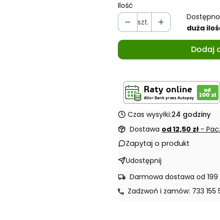
Ilość
Dostępno
szt.
duża iloś
Dodaj 
Czas wysyłki:
24 godziny
Dostawa
od 12,50 zł
- Pac
Zapytaj o produkt
Udostępnij
Darmowa dostawa od 199 
Zadzwoń i zamów: 733 155 