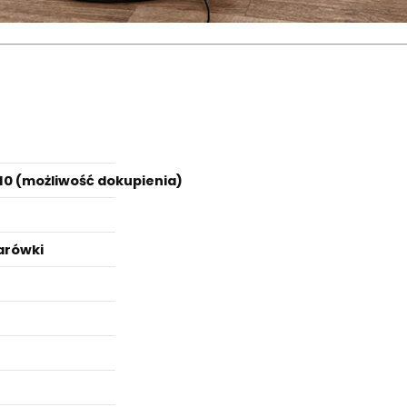
0 (możliwość dokupienia)
arówki