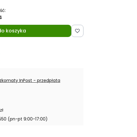
ść:
ć
do koszyka
zkomaty InPost - przedpłata
zł
550 (pn-pt 9:00-17:00)