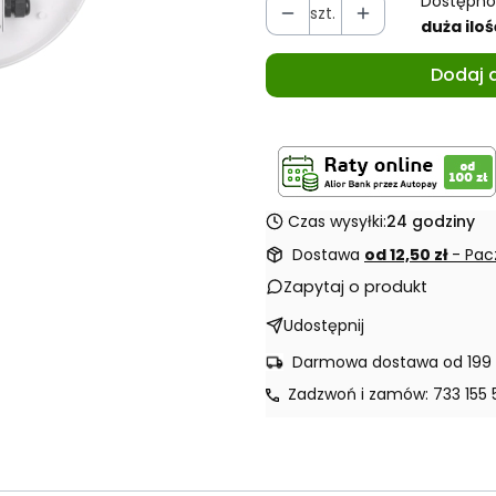
Dostępno
szt.
duża iloś
Dodaj 
Czas wysyłki:
24 godziny
Dostawa
od 12,50 zł
- Pac
Zapytaj o produkt
Udostępnij
Darmowa dostawa od 199 
Zadzwoń i zamów: 733 155 