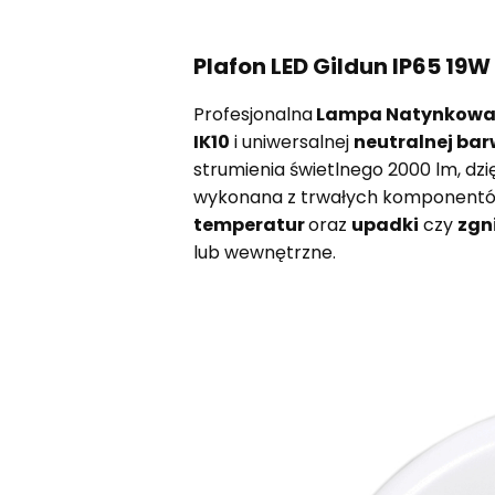
Plafon LED Gildun IP65 19
Profesjonalna
Lampa Natynkowa L
IK10
i uniwersalnej
neutralnej bar
strumienia świetlnego 2000 lm, dzi
wykonana z trwałych komponentów
temperatur
oraz
upadki
czy
zgn
lub wewnętrzne.