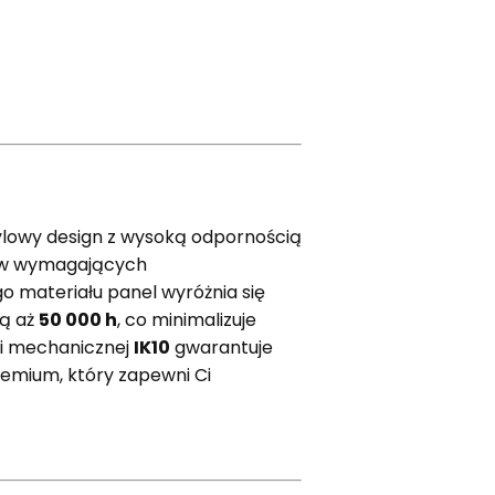
stylowy design z wysoką odpornością
 w wymagających
o materiału panel wyróżnia się
cą aż
50 000 h
, co minimalizuje
ci mechanicznej
IK10
gwarantuje
remium, który zapewni Ci