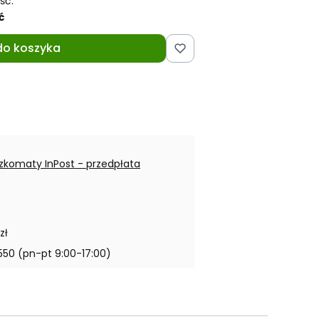
ść:
ć
do koszyka
zkomaty InPost - przedpłata
zł
550 (pn-pt 9:00-17:00)