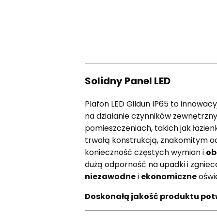
Solidny Panel LED
Plafon LED Gildun IP65 to innowacy
na działanie czynników zewnętrzn
pomieszczeniach, takich jak łazie
trwałą konstrukcją, znakomitym 
konieczność częstych wymian i
ob
dużą odporność na upadki i zgniec
niezawodne
i
ekonomiczne
oświe
Doskonałą jakość produktu potw