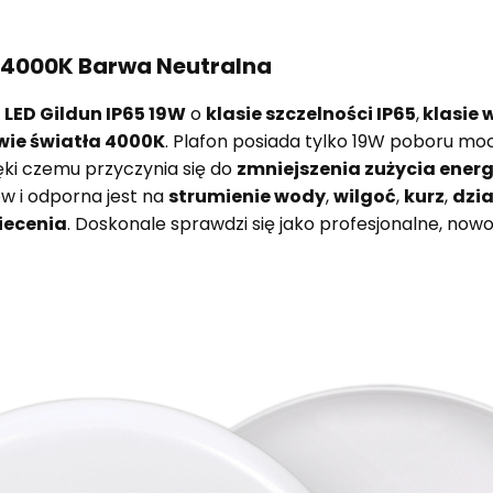
W 4000K Barwa Neutralna
ED Gildun IP65 19W
o
klasie szczelności IP65
,
klasie 
wie światła 4000K
. Plafon posiada tylko 19W poboru m
ęki czemu przyczynia się do
zmniejszenia zużycia energi
 i odporna jest na
strumienie wody
,
wilgoć
,
kurz
,
dzia
iecenia
. Doskonale sprawdzi się jako profesjonalne, no