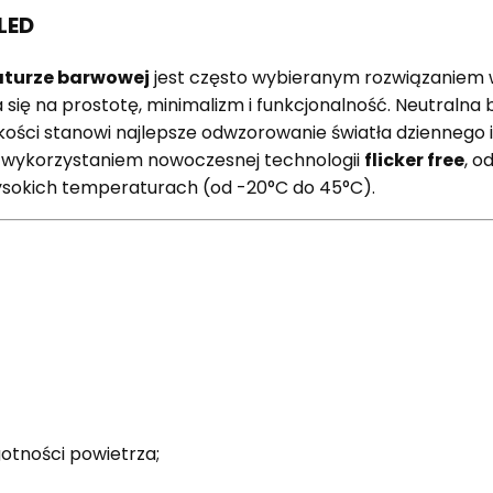
LED
aturze barwowej
jest często wybieranym rozwiązaniem 
się na prostotę, minimalizm i funkcjonalność. Neutralna 
kości stanowi najlepsze odwzorowanie światła dziennego 
z wykorzystaniem nowoczesnej technologii
flicker free
, o
ysokich temperaturach (od -20°C do 45°C).
otności powietrza;