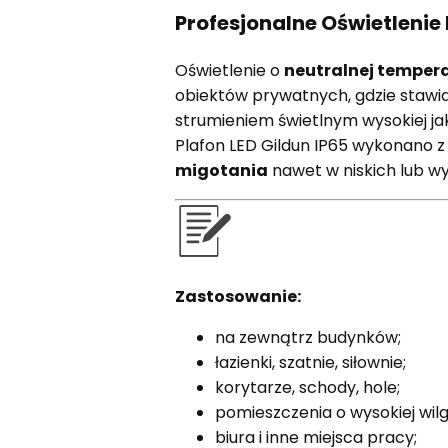
Profesjonalne Oświetlenie 
Oświetlenie o
neutralnej temper
obiektów prywatnych, gdzie stawia 
strumieniem świetlnym wysokiej ja
Plafon LED Gildun IP65 wykonano 
migotania
nawet w niskich lub w
Zastosowanie:
na zewnątrz budynków;
łazienki, szatnie, siłownie;
korytarze, schody, hole;
pomieszczenia o wysokiej wilg
biura i inne miejsca pracy;