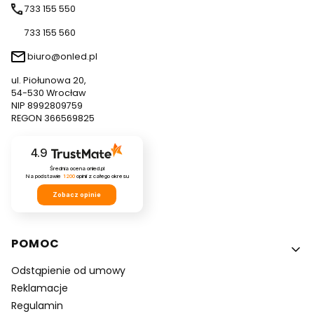
733 155 550
733 155 560
biuro@onled.pl
ul. Piołunowa 20,
54-530 Wrocław
NIP 8992809759
REGON 366569825
4.9
Średnia ocena onled.pl
Na podstawie
1200
opinii
z całego okresu
Zobacz opinie
Linki w stopce
POMOC
Odstąpienie od umowy
Reklamacje
Regulamin