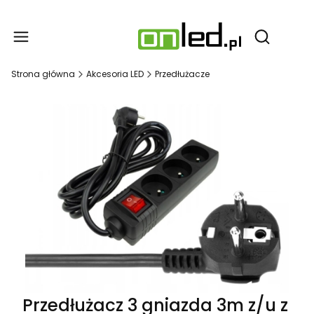
Produ
Otwórz wy
Strona główna
Akcesoria LED
Przedłużacze
Przedłużacz 3 gniazda 3m z/u z