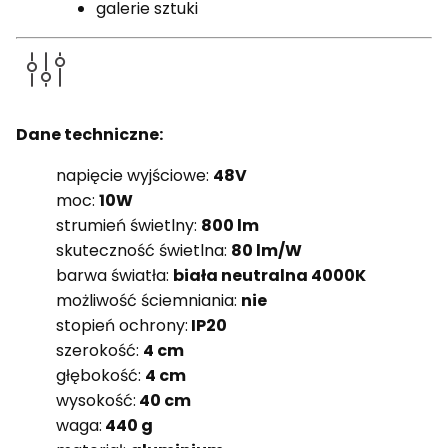
galerie sztuki
Dane techniczne:
napięcie wyjściowe:
48V
moc:
10W
strumień świetlny:
800 lm
skuteczność świetlna:
80 lm/W
barwa światła:
biała neutralna 4000K
możliwość ściemniania:
nie
stopień ochrony:
IP20
szerokość:
4 cm
głębokość:
4 cm
wysokość:
40 cm
waga:
440 g