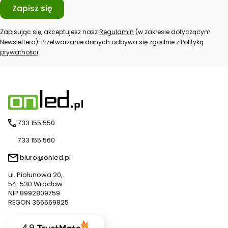
Zapisz się
Zapisując się, akceptujesz nasz
Regulamin
(w zakresie dotyczącym
Newslettera). Przetwarzanie danych odbywa się zgodnie z
Polityką
prywatności
.
733 155 550
733 155 560
biuro@onled.pl
ul. Piołunowa 20,
54-530 Wrocław
NIP 8992809759
REGON 366569825
4.9