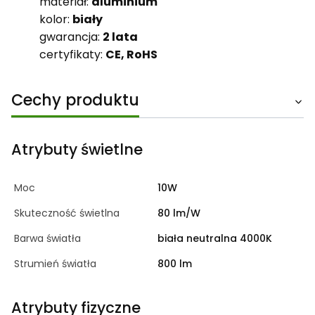
materiał:
aluminium
kolor:
biały
gwarancja:
2 lata
certyfikaty:
CE, RoHS
Cechy produktu
Atrybuty świetlne
Moc
10W
Skuteczność świetlna
80 lm/W
Barwa światła
biała neutralna 4000K
Strumień światła
800 lm
Atrybuty fizyczne