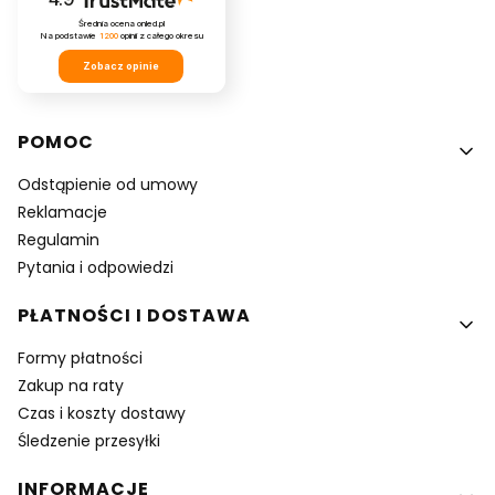
Średnia ocena onled.pl
Na podstawie
1200
opinii
z całego okresu
Zobacz opinie
Linki w stopce
POMOC
Odstąpienie od umowy
Reklamacje
Regulamin
Pytania i odpowiedzi
PŁATNOŚCI I DOSTAWA
Formy płatności
Zakup na raty
Czas i koszty dostawy
Śledzenie przesyłki
INFORMACJE