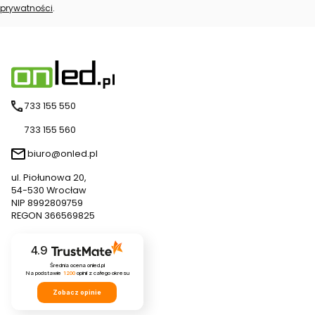
prywatności
.
733 155 550
733 155 560
biuro@onled.pl
ul. Piołunowa 20,
54-530 Wrocław
NIP 8992809759
REGON 366569825
4.9
Średnia ocena onled.pl
Na podstawie
1200
opinii
z całego okresu
Zobacz opinie