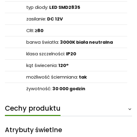
typ diody:
LED SMD2835
zasilanie:
DC 12V
CRI:
≥80
barwa światła:
3000K biała neutralna
klasa szczelności:
IP20
kąt świecenia:
120°
możliwość ściemniana:
tak
żywotność:
30 000 godzin
Cechy produktu
Atrybuty świetlne