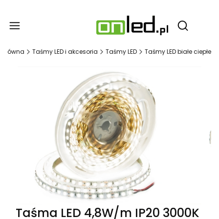
Produ
Otwórz wy
a główna
Taśmy LED i akcesoria
Taśmy LED
Taśmy LED białe ciepłe
Taśma LED 4,8W/m IP20 3000K