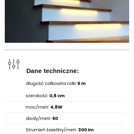
Dane techniczne:
długość całkowita rolki:
5 m
szerokość:
0,8 cm
moc/metr:
4,8W
diody/metr:
60
Strumień świetlny/metr:
300 lm