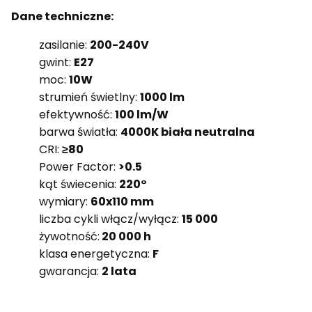
Dane techniczne:
zasilanie:
200-240V
gwint:
E27
moc:
10W
strumień świetlny:
1000 lm
efektywność:
100 lm/W
barwa światła:
4000K biała neutralna
CRI:
≥80
Power Factor:
>0.5
kąt świecenia:
220°
wymiary:
60x110 mm
liczba cykli włącz/wyłącz:
15 000
żywotność:
20 000 h
klasa energetyczna:
F
gwarancja:
2 lata