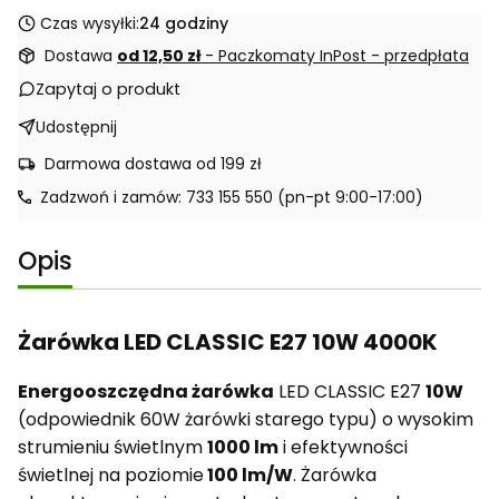
Czas wysyłki:
24 godziny
Dostawa
od 12,50 zł
- Paczkomaty InPost - przedpłata
Zapytaj o produkt
Udostępnij
Darmowa dostawa od 199 zł
Zadzwoń i zamów: 733 155 550 (pn-pt 9:00-17:00)
Opis
Żarówka LED CLASSIC E27 10W 4000K
Energooszczędna żarówka
LED CLASSIC E27
10W
(odpowiednik 60W żarówki starego typu) o wysokim
strumieniu świetlnym
1000 lm
i efektywności
świetlnej na poziomie
100 lm/W
. Żarówka