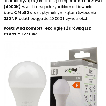
charakteryzuje się neutralną temperaturą barwową
(4000K)
, wysokim współczynnikiem oddawania
barw
CRI ≥80
oraz optymalnym kątem świecenia
220°
. Produkt osiąga do 20 000 h żywotności.
Postaw na komfort i ekologię z Żarówką LED
CLASSIC E27 10W.