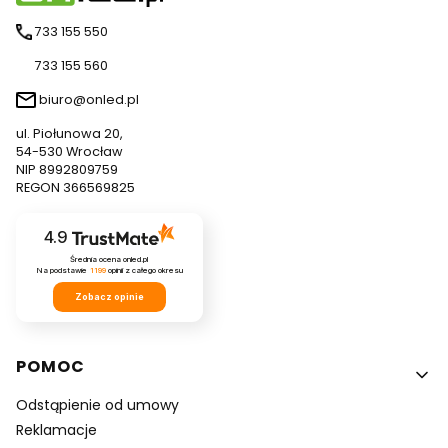
733 155 550
733 155 560
biuro@onled.pl
ul. Piołunowa 20,
54-530 Wrocław
NIP 8992809759
REGON 366569825
4.9
Średnia ocena onled.pl
Na podstawie
1199
opinii
z całego okresu
Zobacz opinie
Linki w stopce
POMOC
Odstąpienie od umowy
Reklamacje