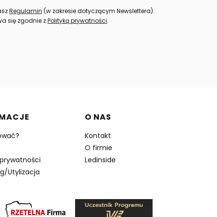
nasz
Regulamin
(w zakresie dotyczącym Newslettera).
a się zgodnie z
Polityką prywatności
.
RMACJE
O NAS
ować?
Kontakt
O firmie
 prywatności
Ledinside
g/Utylizacja