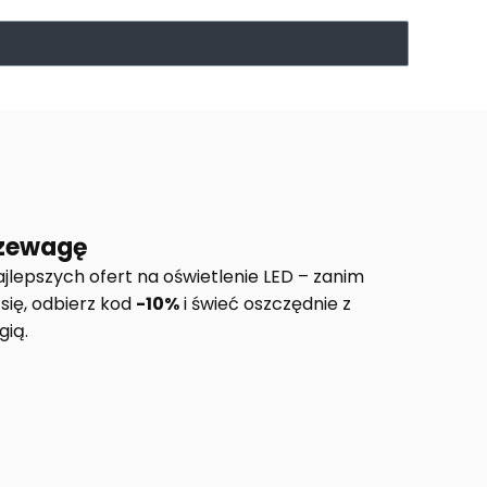
rzewagę
jlepszych ofert na oświetlenie LED – zanim
 się, odbierz kod
-10%
i świeć oszczędnie z
ią.