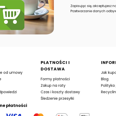
Zapisując się, akceptujesz 
Przetwarzanie danych odbyw
w stopce
PŁATNOŚCI I
INFO
DOSTAWA
ie od umowy
Jak kup
e
Formy płatności
Blog
Zakup na raty
Polityka
odpowiedzi
Czas i koszty dostawy
Recyclin
Śledzenie przesyłki
ne płatności