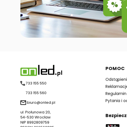
Linki 
POMOC
Odstąpien
733 155 550
Reklamacj
733 155 560
Regulamin
Pytania i 
biuro@onled.pl
ul. Piołunowa 20,
Bezpiecz
54-530 Wrocław
NIP 8992809759