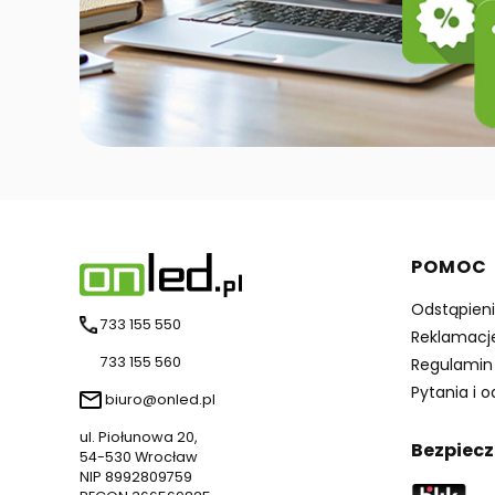
Linki 
POMOC
Odstąpien
733 155 550
Reklamacj
733 155 560
Regulamin
Pytania i 
biuro@onled.pl
ul. Piołunowa 20,
Bezpiecz
54-530 Wrocław
NIP 8992809759