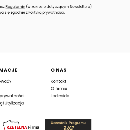
nasz
Regulamin
(w zakresie dotyczącym Newslettera).
a się zgodnie z
Polityką prywatności
.
RMACJE
O NAS
ować?
Kontakt
O firmie
 prywatności
Ledinside
g/Utylizacja