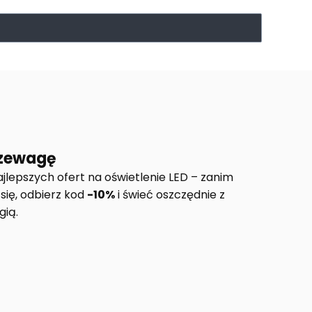
rzewagę
jlepszych ofert na oświetlenie LED – zanim
 się, odbierz kod
-10%
i świeć oszczędnie z
ią.