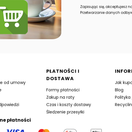
Zapisując się, akceptujesz 
Przetwarzanie danych odbyw
w stopce
PŁATNOŚCI I
INFO
DOSTAWA
ie od umowy
Jak kup
e
Formy płatności
Blog
Zakup na raty
Polityka
odpowiedzi
Czas i koszty dostawy
Recyclin
Śledzenie przesyłki
ne płatności