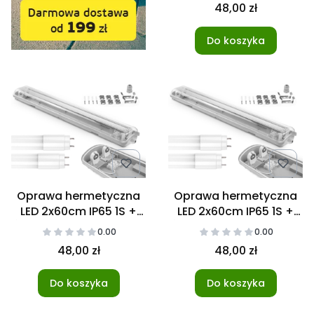
48,00 zł
Do koszyka
Oprawa hermetyczna
Oprawa hermetyczna
LED 2x60cm IP65 1S +
LED 2x60cm IP65 1S +
Świetlówki NANO 4000K
Świetlówki NANO 6000K
0.00
0.00
48,00 zł
48,00 zł
Do koszyka
Do koszyka