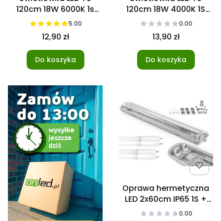
120cm 18W 6000K 1s
120cm 18W 4000K 1S
NANO
Nano Master LED
5.00
0.00
12,90 zł
13,90 zł
Do koszyka
Do koszyka
Oprawa hermetyczna
LED 2x60cm IP65 1S +
Świetlówki NANO 3000K
0.00