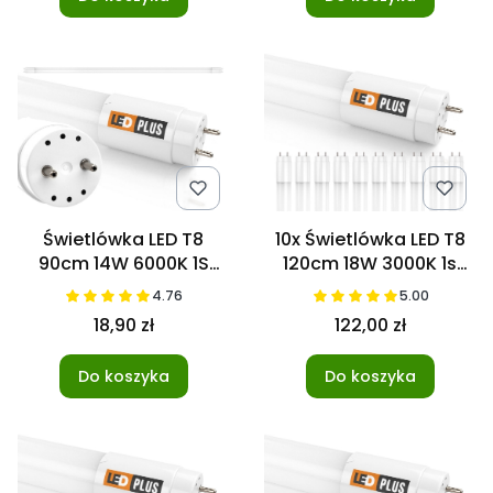
Świetlówka LED T8
10x Świetlówka LED T8
90cm 14W 6000K 1S
120cm 18W 3000K 1s
Nano
NANO
4.76
5.00
18,90 zł
122,00 zł
Do koszyka
Do koszyka