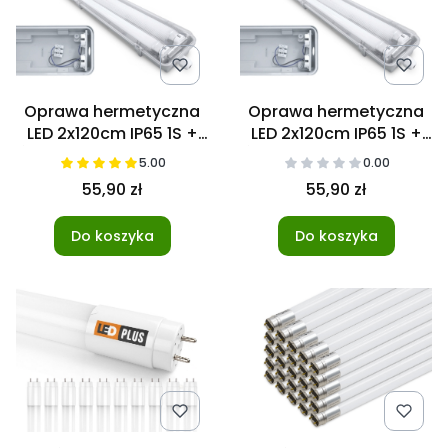
Oprawa hermetyczna
Oprawa hermetyczna
LED 2x120cm IP65 1S +
LED 2x120cm IP65 1S +
Świetlówki NANO 4000K
Świetlówki NANO 6000K
5.00
0.00
55,90 zł
55,90 zł
Do koszyka
Do koszyka