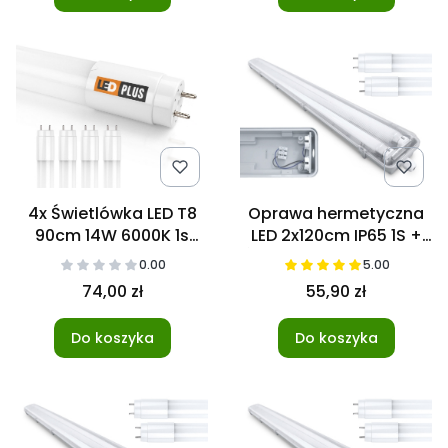
4x Świetlówka LED T8
Oprawa hermetyczna
90cm 14W 6000K 1s
LED 2x120cm IP65 1S +
NANO
Świetlówki NANO 3000K
0.00
5.00
74,00 zł
55,90 zł
Do koszyka
Do koszyka