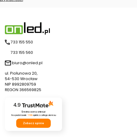
733 155 550
733 155 560
biuro@onled.pl
ul. Piołunowa 20,
54-530 Wrocław
NIP 8992809759
REGON 366569825
4.9
Średnia ocena onled.pl
Na podstawie
1199
opinii
z całego okresu
Zobacz opinie