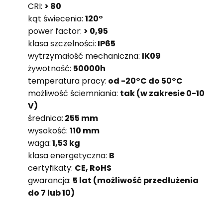
CRI:
> 80
kąt świecenia:
120°
power factor:
> 0,95
klasa szczelności:
IP65
wytrzymałość mechaniczna:
IK09
żywotność:
50000h
temperatura pracy:
od -20°C do 50°C
możliwość ściemniania:
tak (w zakresie 0-10
V)
średnica:
255 mm
wysokość:
110 mm
waga:
1,53 kg
klasa energetyczna:
B
certyfikaty:
CE, RoHS
gwarancja:
5 lat (możliwość przedłużenia
do 7 lub 10)