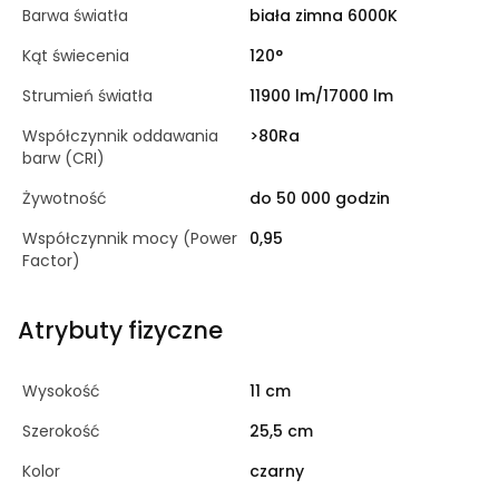
Barwa światła
biała zimna 6000K
Kąt świecenia
120°
Strumień światła
11900 lm/17000 lm
Współczynnik oddawania
>80Ra
barw (CRI)
Żywotność
do 50 000 godzin
Współczynnik mocy (Power
0,95
Factor)
Atrybuty fizyczne
Wysokość
11 cm
Szerokość
25,5 cm
Kolor
czarny