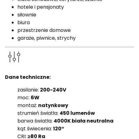
hotele i pensjonaty
siłownie
biura
przestrzenie domowe
garaże, piwnice, strychy
Dane techniczne:
zasilanie:
200-240V
moc:
6W
montaż:
natynkowy
strumień światła:
450 lumenów
barwa światła:
4000K biała neutralna
kąt świecenia:
120°
CRI:
≥80 Ra