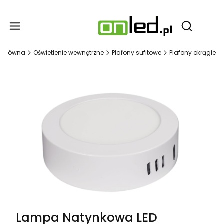
Produ
Otwórz wy
a główna
Oświetlenie wewnętrzne
Plafony sufitowe
Plafony okrągłe
Lampa Natynkowa LED