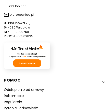
733 155 560
biuro@onled.pl
ul. Piołunowa 20,
54-530 Wrocław
NIP 8992809759
REGON 366569825
4.9
Średnia ocena onled.pl
Na podstawie
1198
opinii
z całego okresu
Zobacz opinie
Linki w stopce
POMOC
Odstąpienie od umowy
Reklamacje
Regulamin
Pytania i odpowiedzi