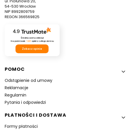
ul. Piołunowa 20,
54-530 Wrocław
NIP 8992809759
REGON 366569825
4.9
Średnia ocena onled.pl
Na podstawie
1201
opinii
z całego okresu
Zobacz opinie
Linki w stopce
POMOC
Odstąpienie od umowy
Reklamacje
Regulamin
Pytania i odpowiedzi
PŁATNOŚCI I DOSTAWA
Formy płatności