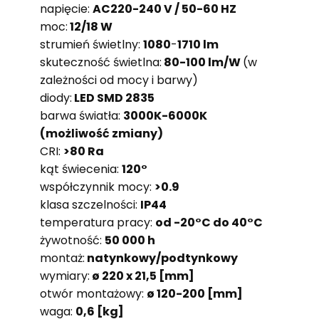
napięcie:
AC220-240 V / 50-60 HZ
moc:
12/18 W
strumień świetlny:
1080
-
1710 lm
skuteczność świetlna:
80-100 lm/W
(w
zależności od mocy i barwy)
diody:
LED SMD 2835
barwa światła:
3000K-6000K
(możliwość zmiany)
CRI:
>80 Ra
kąt świecenia:
120°
współczynnik mocy:
>0.9
klasa szczelności:
IP44
temperatura pracy:
od -20°C do 40°C
żywotność:
50 000 h
montaż:
natynkowy/podtynkowy
wymiary:
ø 220 x 21,5 [mm]
otwór montażowy:
ø 120-200 [mm]
waga:
0,6 [kg]