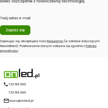
świeć oszczędnie z nowoczesną technologią.
Twój adres e-mail
Zapisz się
Zapisując się, akceptujesz nasz
Regulamin
(w zakresie dotyczącym
Newslettera). Przetwarzanie danych odbywa się zgodnie z
Polityką
prywatności
.
733 155 550
733 155 560
biuro@onled.pl