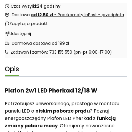
Czas wysyłki:
24 godziny
Dostawa
od 12,50 zł
- Paczkomaty InPost - przedpłata
Zapytaj o produkt
Udostępnij
Darmowa dostawa od 199 zł
Zadzwoń i zamów: 733 155 550 (pn-pt 9:00-17:00)
Opis
Plafon 2w1 LED Pherkad 12/18 W
Potrzebujesz uniwersalnego, prostego w montażu
panelu LED o
niskim poborze prądu
? Poznaj
energooszczędny Plafon LED Pherkad z
funkcją
zmiany poboru mocy
. Oferujemy nowoczesne