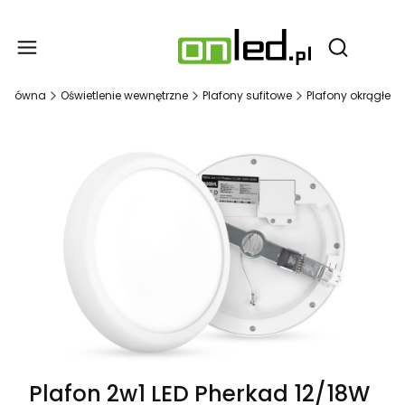
Produ
Otwórz wy
a główna
Oświetlenie wewnętrzne
Plafony sufitowe
Plafony okrągłe
Plafon 2w1 LED Pherkad 12/18W