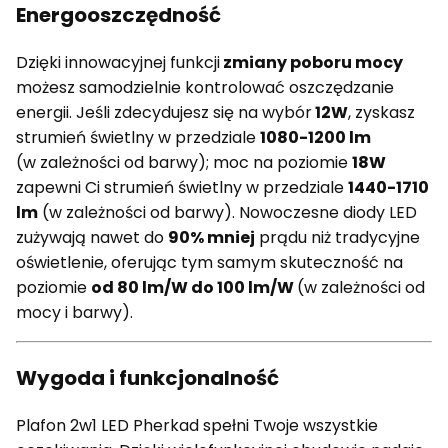
Energooszczędność
Dzięki innowacyjnej funkcji
zmiany poboru mocy
możesz samodzielnie kontrolować oszczędzanie
energii. Jeśli zdecydujesz się na wybór
12W
, zyskasz
strumień świetlny w przedziale
1080-1200 lm
(w zależności od barwy); moc na poziomie
18W
zapewni Ci strumień świetlny w przedziale
1440-1710
lm
(w zależności od barwy). Nowoczesne diody LED
zużywają nawet do
90% mniej
prądu niż tradycyjne
oświetlenie, oferując tym samym skuteczność na
poziomie
od 80 lm/W do 100 lm/W
(w zależności od
mocy i barwy).
Wygoda i funkcjonalność
Plafon 2w1 LED Pherkad spełni Twoje wszystkie