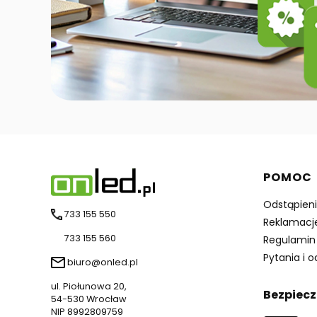
Linki 
POMOC
Odstąpien
733 155 550
Reklamacj
733 155 560
Regulamin
Pytania i 
biuro@onled.pl
ul. Piołunowa 20,
Bezpiecz
54-530 Wrocław
NIP 8992809759