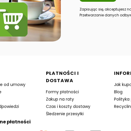
Zapisując się, akceptujesz 
Przetwarzanie danych odbyw
w stopce
PŁATNOŚCI I
INFO
DOSTAWA
ie od umowy
Jak kup
e
Formy płatności
Blog
Zakup na raty
Polityka
odpowiedzi
Czas i koszty dostawy
Recyclin
Śledzenie przesyłki
ne płatności