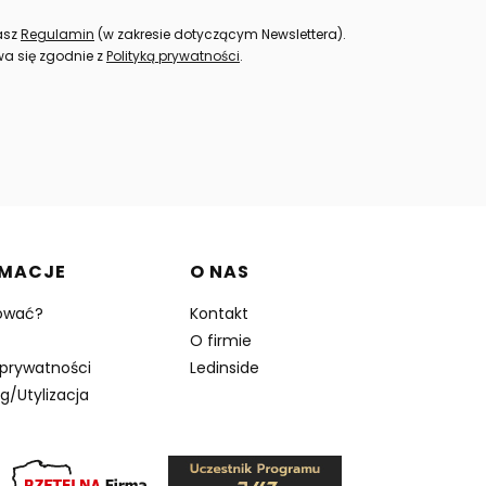
nasz
Regulamin
(w zakresie dotyczącym Newslettera).
a się zgodnie z
Polityką prywatności
.
RMACJE
O NAS
ować?
Kontakt
O firmie
 prywatności
Ledinside
g/Utylizacja