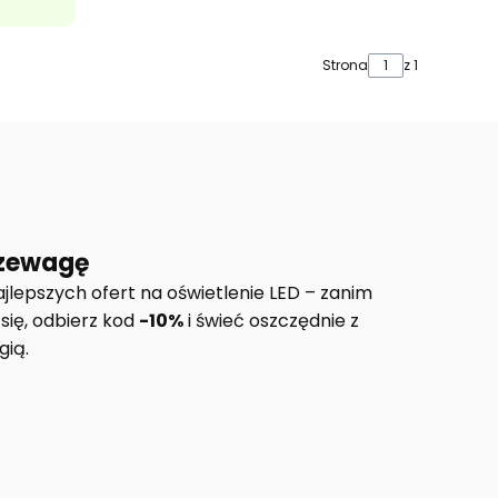
Strona
z 1
rzewagę
jlepszych ofert na oświetlenie LED – zanim
 się, odbierz kod
-10%
i świeć oszczędnie z
ią.