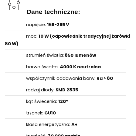
Dane techniczne:
napięcie:
165-265 V
moc:
10
W (odpowiednik tradycyjnej żarówki
80 W)
strumień światła:
850 lumenów
barwa światła:
4000 K neutralna
współczynnik oddawania barw:
Ra > 80
rodzaj diody:
SMD 2835
kąt świecenia:
120°
trzonek:
GU10
klasa energetyczna:
A+