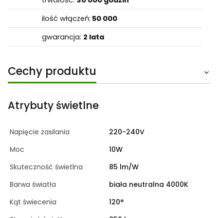
trwałość:
30 000 godzin
ilość włączeń:
50 000
gwarancja:
2 lata
Cechy produktu
Atrybuty świetlne
Napięcie zasilania
220-240V
Moc
10W
Skuteczność świetlna
85 lm/W
Barwa światła
biała neutralna 4000K
Kąt świecenia
120°