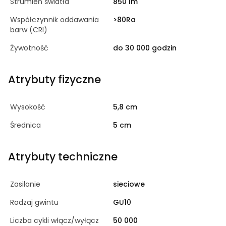
Strumień światła
850 lm
Współczynnik oddawania
>80Ra
barw (CRI)
Żywotność
do 30 000 godzin
Atrybuty fizyczne
Wysokość
5,8 cm
Średnica
5 cm
Atrybuty techniczne
Zasilanie
sieciowe
Rodzaj gwintu
GU10
Liczba cykli włącz/wyłącz
50 000