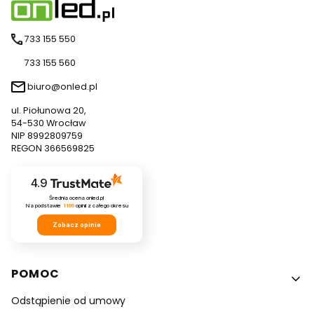
733 155 550
733 155 560
biuro@onled.pl
ul. Piołunowa 20,
54-530 Wrocław
NIP 8992809759
REGON 366569825
4.9
Średnia ocena onled.pl
Na podstawie
1199
opinii
z całego okresu
Zobacz opinie
Linki w stopce
POMOC
Odstąpienie od umowy