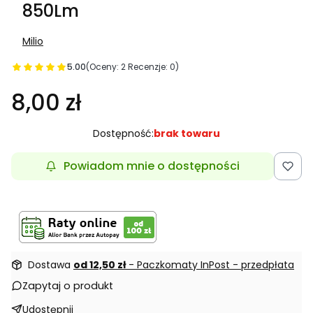
850Lm
Milio
5.00
(Oceny: 2 Recenzje: 0)
8,00 zł
Dostępność:
brak towaru
Powiadom mnie o dostępności
Dostawa
od 12,50 zł
- Paczkomaty InPost - przedpłata
Zapytaj o produkt
Udostępnij